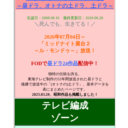
～昼ドラ、オトナの土ドラ、土ドラ～
生誕日：2008.08.16 最終更新日：2026.06.28
＼死んでも、生きてる！／
2026年07月04日～
「ミッドナイト屋台２
～ル・モンドゥ～」放送！
FODで
昼ドラ24作品
配信中！
独特の伝統を誇る、
東海テレビ制作の52年間放送された昼ドラと
後継で放送中の「(オトナの)土ドラ」、基本データを
表にまとめたページです。
2025.03.20、昭和作品も掲載しました！
テレビ編成
ゾーン