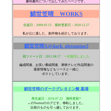
趣味趣向について記してみたページです。
鯖世笠晴 WORKS
生誕日：2009.05.15 最終更新日：
2020.12.27
私が公に遺した、創作物を紹介しております。
鯖世笠晴X@dark_gletamine3
初ツイート日：2011.08.17
一応復活しました
編成関連、お笑い番組関連、東映テレビ作品関連の
最新情報などもソースと一緒に
ポストしています。
鯖世笠晴のダークグレタミン酸 墓場
再生誕日：2016.07.22 随時更新!!
←のTwitterのログどす。移転しました。
以前のものも引っ越しております。