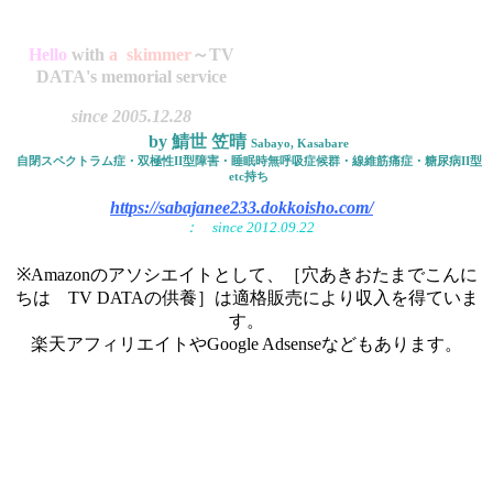
Hello
with
a skimmer
～TV
DATA's memorial service
since 2005.12.28
by 鯖世 笠晴
Sabayo, Kasabare
自閉スペクトラム症・双極性II型障害・睡眠時無呼吸症候群・線維筋痛症・糖尿病II型
etc持ち
https://sabajanee233.dokkoisho.com/
： since 2012.09.22
※Amazonのアソシエイトとして、［穴あきおたまでこんに
ちは TV DATAの供養］は適格販売により収入を得ていま
す。
楽天アフィリエイトやGoogle Adsenseなどもあります。