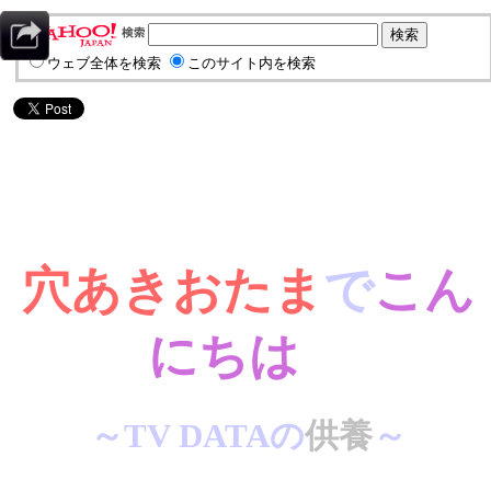
ウェブ全体を検索
このサイト内を検索
穴あきおたま
で
こん
にちは
～TV DATAの
供養
～