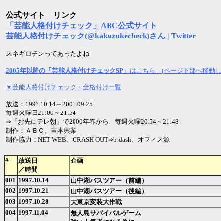
公式サイト リンク
「芸能人格付けチェック」ABC公式サイト
芸能人格付けチェック(@kakuzukecheck)さん | Twitter
スネギロチンってあったよね
2005年以降の「芸能人格付けチェックSP」
はこちら (ページ下部へ移動し
▼芸能人格付けチェック・全格付け一覧
放送：1997.10.14～2001.09.25
毎週火曜日21:00～21:54
⇒「お先にテレ朝」で2000年春から、毎週火曜20:54～21:48
制作：ＡＢＣ、吉本興業
制作協力：NET WEB、CRASH OUT⇒b-dash、オフィス源
#
放送日
企画
／時間
001
1997.10.14
山中湖バスツアー（前編）
002
1997.10.21
山中湖バスツアー（後編）
003
1997.10.28
大東京変装大作戦
004
1997.11.04
無人島サバイバルゲーム