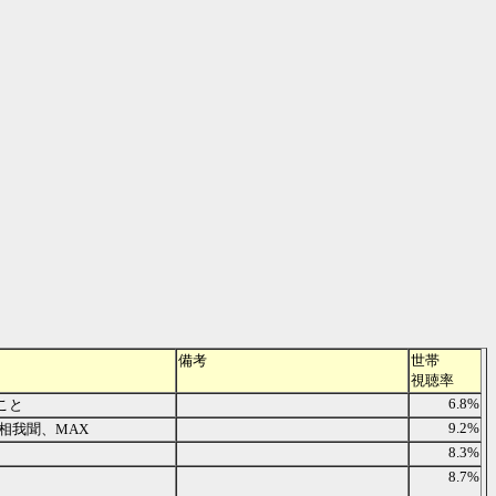
備考
世帯
視聴率
6.8%
こと
9.2%
相我聞、MAX
8.3%
8.7%