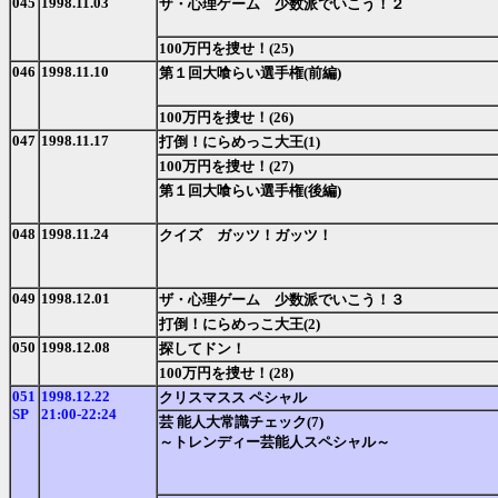
045
1998.11.03
ザ・心理ゲーム 少数派でいこう！２
100万円を捜せ！(25)
046
1998.11.10
第１回大喰らい選手権(前編)
100万円を捜せ！(26)
047
1998.11.17
打倒！にらめっこ大王(1)
100万円を捜せ！(27)
第１回大喰らい選手権(後編)
048
1998.11.24
クイズ ガッツ！ガッツ！
049
1998.12.01
ザ・心理ゲーム 少数派でいこう！３
打倒！にらめっこ大王(2)
050
1998.12.08
探してドン！
100万円を捜せ！(28)
051
1998.12.22
クリスマスス ペシャル
SP
21:00-22:24
芸 能人大常識チェック(7)
～トレンディー芸能人スペシャル～