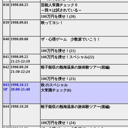
038
1998.08.25
芸能人常識チェック５
～我々は試されている～
100万円を捜せ！(20)
039
1998.09.01
映ってヨシ！
040
1998.09.08
ザ・心理ゲーム 少数派でいこう！
100万円を捜せ！(21)
041
1998.09.22
100万円を捜せ！スペシャル(22)
21:25-22:19
042
1998.09.29
蛭子能収の熱海温泉の旅体験ツアー(前編)
21:30-22:24
100万円を捜せ！(23)
043
1998.10.13
秋 のスペシャル
SP
20:00-21:48
大常識チェック(6)
044
1998.10.20
蛭子能収の熱海温泉の旅体験ツアー(後編)
100万円を捜せ！(24)