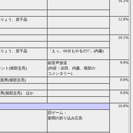
10.2%
12.0%
わりょう、原千晶
10.1%
わりょう、原千晶
「えっ、60分もやるの!?」(内藤)
9.9%
副音声放送
ント(堀部圭亮)
(内容：浜田、内藤、堀部の
コメンタリー)
9.9%
面男(堀部圭亮)
9.0%
男(堀部圭亮) ほか
10.8%
罰ゲーム：
新聞の折り込み広告