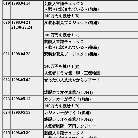
019
1998.04.14
芸能人常識チェック２
～我々は試されている～(前編)
100万円を捜せ！(6)
020
1998.04.21
変装お花見プロジェクト(前編)
21:30-22:24
100万円を捜せ！(7)
芸能人常識チェック２
～我々は試されている～(後編)
021
1998.04.28
変装お花見プロジェクト(後編)
100万円を捜せ！(8)
人気者ドラマ第一弾・三都物語
022
1998.05.05
ぜったい大丈夫やからツアー！
爆裂カラオケ企業バトル(1)
023
1998.05.12
カジノカーが行く！(前編)
100万円を捜せ！(9)
024
1998.05.19
カジノカーが行く！(後編)
爆裂カラオケ企業バトル(2)
人気者戦隊一万円レンジャー
025
1998.05.26
芸能人常識チェック３