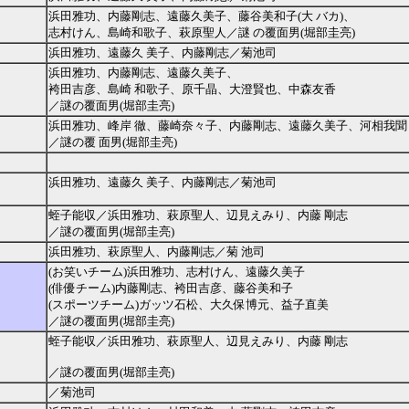
浜田雅功、内藤剛志、遠藤久美子、藤谷美和子(大 バカ)、
志村けん、島崎和歌子、萩原聖人／謎 の覆面男(堀部圭亮)
浜田雅功、遠藤久 美子、内藤剛志／菊池司
浜田雅功、内藤剛志、遠藤久美子、
袴田吉彦、島崎 和歌子、原千晶、大澄賢也、中森友香
／謎の覆面男(堀部圭亮)
浜田雅功、峰岸 徹、藤崎奈々子、内藤剛志、遠藤久美子、河相我聞
／謎の覆 面男(堀部圭亮)
浜田雅功、遠藤久 美子、内藤剛志／菊池司
蛭子能収／浜田雅功、萩原聖人、辺見えみり、内藤 剛志
／謎の覆面男(堀部圭亮)
浜田雅功、萩原聖人、内藤剛志／菊 池司
(お笑いチーム)浜田雅功、志村けん、遠藤久美子
(俳優チーム)内藤剛志、袴田吉彦、藤谷美和子
(スポーツチーム)ガッツ石松、大久保博元、益子直美
／謎の覆面男(堀部圭亮)
蛭子能収／浜田雅功、萩原聖人、辺見えみり、内藤 剛志
／謎の覆面男(堀部圭亮)
／菊池司