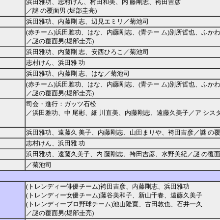
浜田雅功、志村けん、村田和美、内 藤剛志、袴田吉彦
／謎 の覆面男 (堀部圭亮)
浜田雅功、内藤剛 志、辺見エミリ／菊池司
(赤チーム)浜田雅功、はな、内藤剛志、(青チー ム)別所哲也、ふか
／謎の覆面男(堀部圭亮)
浜田雅功、内藤剛 志、安西ひろこ／菊池司
志村けん、浜田雅 功
浜田雅功、内藤剛 志、はな／菊池司
(赤チーム)浜田雅功、はな、内藤剛志、(青チー ム)別所哲也、ふか
／謎の覆面男(堀部圭亮)
司会・進行：ガッツ石松
／浜田雅功、中 尾彬、細 川直美、内藤剛志、遠藤久美子／ア シスタ
浜田雅功、遠藤久 美子、内藤剛志、山田まりや、袴田吉彦／謎 の覆
志村けん、浜田雅 功
浜田雅功、遠藤久美子、内 藤剛志、袴田吉彦、水野美紀／謎 の覆面
／菊池司
(トレンディー俳優チーム)袴田吉彦、内藤剛志、浜田雅功
(トレンディー女優チーム)藤谷美和子、新山千春、遠藤久美子
(トレンディープロ野球チーム)池山隆寛、古田敦也、石井一久
／謎の覆面男(堀部圭亮)