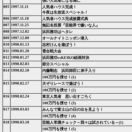
強い人気者になる為に
005
1997.11.11
人気者ハウス完成！
今夜は生放送スペシャル！
006
1997.11.18
人気者ハウス完成披露式典
007
1997.11.25
無記名投票『芸能界で嫌いな人』
008
1997.12.02
浜田雅功はヘタレ
009
1997.12.09
オールナイトニッポン潜入
010
1998.01.13
志村けんを遊ぼう！
011
1998.01.20
雪合戦大会
012
1998.01.27
浜田雅功vsKEIKO絵画対決
013
1998.02.03
節分スペシャル
014
1998.02.10
内藤剛志 浜田師匠に弟子入り
100万円を捜せ！(1)
015
1998.02.17
犬ぞりレースで遊ぼう！
100万円を捜せ！(2)
016
1998.02.24
東京人気者 思い出すごろく
100万円を捜せ！(3)
017
1998.03.03
みんなで富士山の日の出を見よう！
100万円を捜せ！(4)
018
1998.03.10
芸能人常識チェック～我々は試されている～(1)
100万円を捜せ！(5)