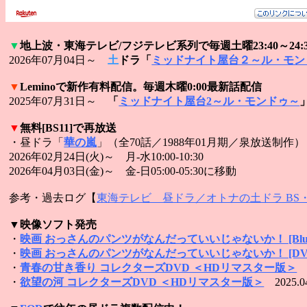
▼
地上波・東海テレビ/フジテレビ系列で毎週土曜23:40～24:
2026年07月04日～
土
ドラ「
ミッドナイト屋台２～ル・モン
▼
Leminoで新作
有料配信。毎週木曜0:00最新話配信
2025年07月31日～
「
ミッドナイト屋台2～ル・モンドゥ～
▼
無料[BS11]で再放送
・昼ドラ「
華の嵐
」（全70話／1988年01月期／泉放送制作
2026年02月24日(火)～ 月-水10:00-10:30
2026年04月03日(金)～ 金-日05:00-05:30に移動
参考・過去ログ【
東海テレビ 昼ドラ／オトナの土ドラ BS
▼映像ソフト発売
・
映画 おっさんのパンツがなんだっていいじゃないか！ [Blu-r
・
映画 おっさんのパンツがなんだっていいじゃないか！ [DV
・
青春の甘き香り コレクターズDVD ＜HDリマスター版＞
2
・
欲望の河 コレクターズDVD ＜HDリマスター版＞
2025