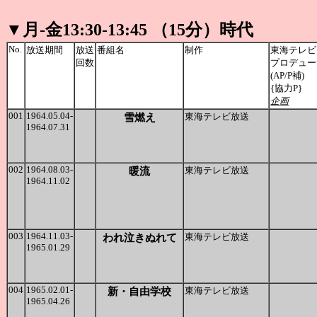
▼月-金13:30-13:45 （15分）時代
No.
放送期間
放送
番組名
制作
東海テレビ
回数
プロデュー
(AP/P補)
{協力P}
企画
001
1964.05.04-
雪燃え
東海テレビ放送
1964.07.31
002
1964.08.03-
暖流
東海テレビ放送
1964.11.02
003
1964.11.03-
われ泣きぬれて
東海テレビ放送
1965.01.29
004
1965.02.01-
新・自由学校
東海テレビ放送
1965.04.26