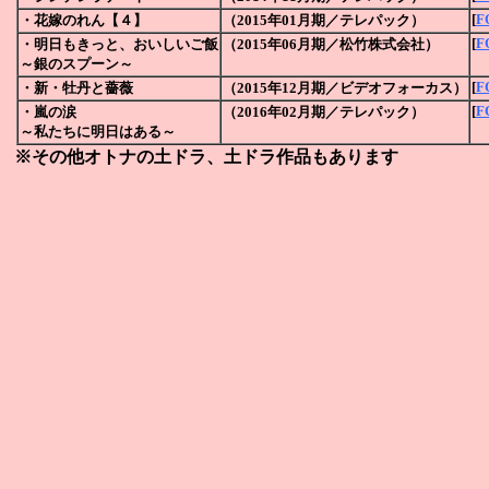
[
F
・花嫁のれん【４】
（2015年01月期／テレパック）
[
F
・明日もきっと、おいしいご飯
（2015年06月期／松竹株式会社）
～銀のスプーン～
[
F
・新・牡丹と薔薇
（2015年12月期／
ビデオフォーカス
）
[
F
・嵐の涙
（2016年02月期／テレパック）
～私たちに明日はある～
※その他オトナの土ドラ、土ドラ作品もあります