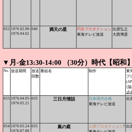
052
1976.02.09-
040
満天の星
円谷プロダクション
出原弘之
1976.04.02
東海テレビ放送
大西博彦
▼月-金13:30-14:00 （30分）時代【昭和
No.
放送期間
放送
番組名
制作
東
回数
プ
(A
{協
企
053
1976.04.05-
035
三日月情話
日本現代企画
出
1976.05.21
東海テレビ放送
054
1976.05.24-
035
嵐の庭
人間プロダクション
?
出
1976.07.09
東海テレビ放送