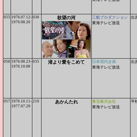
055
1976.07.12-
030
欲望の河
三船プロダクション
出
1976.08.20
東海テレビ放送
056
1976.08.23-
035
渚より愛をこめて
日本現代企画
出
1976.10.08
東海テレビ放送
057
1976.10.11-
210
あかんたれ
東宝株式会社
平
1977.07.29
東海テレビ放送