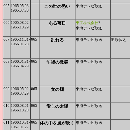
005
1965.05.03-
この世の愁い
東海テレビ放送
1965.07.30
006
1965.08.02-
ある落日
東宝株式会社
?
1965.10.29
東海テレビ放送
007
1965.11.01-
065
乱れる
東海テレビ放送
出原弘之
1966.01.28
008
1966.01.31-
065
午後の微笑
東海テレビ放送
1966.04.29
009
1966.05.02-
065
女の顔
東海テレビ放送
1966.07.29
010
1966.08.01-
065
愛しの太陽
東海テレビ放送
1966.10.28
011
1966.10.31-
065
体の中を風が吹く
東海テレビ放送
1967.01.27