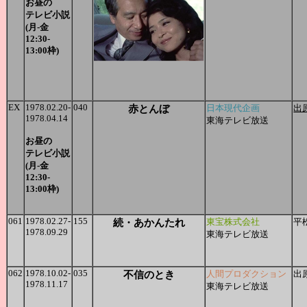
お昼の
テレビ小説
(月-金
12:30-
13:00枠)
EX
1978.02.20-
040
赤とんぼ
日本現代企画
出
1978.04.14
東海テレビ放送
お昼の
テレビ小説
(月-金
12:30-
13:00枠)
061
1978.02.27-
155
続・あかんたれ
東宝株式会社
平
1978.09.29
東海テレビ放送
062
1978.10.02-
035
不信のとき
人間プロダクション
出
1978.11.17
東海テレビ放送