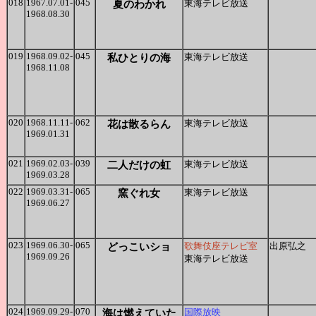
018
1967.07.01-
045
夏のわかれ
東海テレビ放送
1968.08.30
019
1968.09.02-
045
私ひとりの海
東海テレビ放送
1968.11.08
020
1968.11.11-
062
花は散るらん
東海テレビ放送
1969.01.31
021
1969.02.03-
039
二人だけの虹
東海テレビ放送
1969.03.28
022
1969.03.31-
065
窯ぐれ女
東海テレビ放送
1969.06.27
023
1969.06.30-
065
どっこいショ
歌舞伎座テレビ室
出原弘之
1969.09.26
東海テレビ放送
024
1969.09.29-
070
海は燃えていた
国際放映