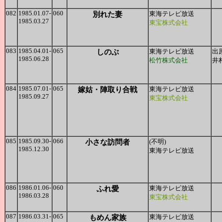
082
1985.01.07-
060
別れた妻
東海テレビ放送
1985.03.27
東宝株式会社
083
1985.04.01-
065
しのぶ
東海テレビ放送
出
1985.06.28
松竹株式会社
井
084
1985.07.01-
065
嫁姑・陣取り合戦
東海テレビ放送
1985.09.27
東宝株式会社
085
1985.09.30-
066
小さな訪問者
(不明)
1985.12.30
東海テレビ放送
086
1986.01.06-
060
ふれ愛
東海テレビ放送
1986.03.28
東宝株式会社
087
1986.03.31-
065
もめん家族
東海テレビ放送