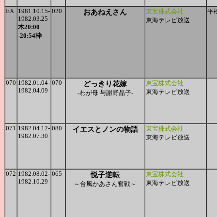
EX
1981.10.15-
020
おあねえさん
東宝株式会社
平
1982.03.25
東海テレビ放送
木20:00
-20:54枠
070
1982.01.04-
070
どっきり花嫁
東宝株式会社
1982.04.09
東海テレビ放送
-わが母 与謝野晶子-
071
1982.04.12-
080
イエスとノンの物語
東宝株式会社
1982.07.30
東海テレビ放送
072
1982.08.02-
065
悦子逆転
東宝株式会社
1982.10.29
東海テレビ放送
～台風かあさん奮戦～