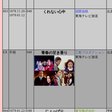
063
1978.11.20-
040
くれない心中
国際放映
出
1979.01.12
東海テレビ放送
EX
040
不明
青春の甘き香り
三船プロダクション
出
東海テレビ放送
064
1979.01.22-
180
じょっぱり
東宝株式会社
平