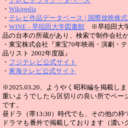
・
テレビドラマデータベース
・
Wikipedia
・
テレビ作品データベース | 国際放映株
・
WINE - 早稲田大学図書館
※早稲田大学
品の台本の所蔵があり、検索で制作会社
・東宝株式会社『東宝70年映画・演劇・
品リスト 2002年度版』
・
フジテレビ公式サイト
・
東海テレビ公式サイト
※2025.03.20、ようやく昭和編を掲載
重いようでしたら区切りの良い所でペー
です。
昼ドラ（帯13:30）時代でも、その他の
ドラマも番外で掲載しております（濃い