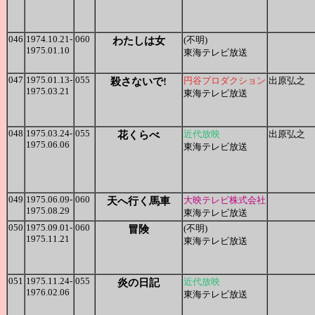
046
1974.10.21-
060
わたしは女
(不明)
1975.01.10
東海テレビ放送
047
1975.01.13-
055
殺さないで!
円谷プロダクション
出原弘之
1975.03.21
東海テレビ放送
048
1975.03.24-
055
花くらべ
近代放映
出原弘之
1975.06.06
東海テレビ放送
049
1975.06.09-
060
天へ行く馬車
大映テレビ株式会社
1975.08.29
東海テレビ放送
050
1975.09.01-
060
冒険
(不明)
1975.11.21
東海テレビ放送
051
1975.11.24-
055
炎の日記
近代放映
1976.02.06
東海テレビ放送