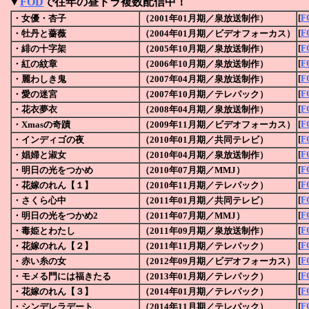
▼
FOD
で往年の昼ドラ複数配信中！
[
F
・女優・杏子
（2001年01月期／泉放送制作）
[
F
・牡丹と薔薇
（2004年01月期／ビデオフォーカス）
[
F
・緋の十字架
（2005年10月期／泉放送制作）
[
F
・紅の紋章
（2006年10月期／泉放送制作）
[
F
・麗わしき鬼
（2007年04月期／泉放送制作）
[
F
・愛の迷宮
（2007年10月期／テレパック）
[
F
・花衣夢衣
（2008年04月期／泉放送制作）
[
F
・Xmasの奇蹟
（2009年11月期／ビデオフォーカス）
[
F
・インディゴの夜
（2010年01月期／
共同テレビ
）
[
F
・娼婦と淑女
（2010年04月期／泉放送制作）
[
F
・明日の光をつかめ
（2010年07月期／MMJ）
[
F
・花嫁のれん【１】
（2010年11月期／テレパック）
[
F
・さくら心中
（2011年01月期／
共同テレビ
）
[
F
・明日の光をつかめ2
（2011年07月期／MMJ）
[
F
・毒姫とわたし
（2011年09月期／泉放送制作）
[
F
・花嫁のれん【２】
（2011年11月期／テレパック）
[
F
・赤い糸の女
（2012年09月期／ビデオフォーカス）
[
F
・モメる門には福きたる
（2013年01月期／テレパック）
[
F
・花嫁のれん【３】
（2014年01月期／テレパック）
[
F
・
シンデレラデート
（2014年11月期／テレパック）