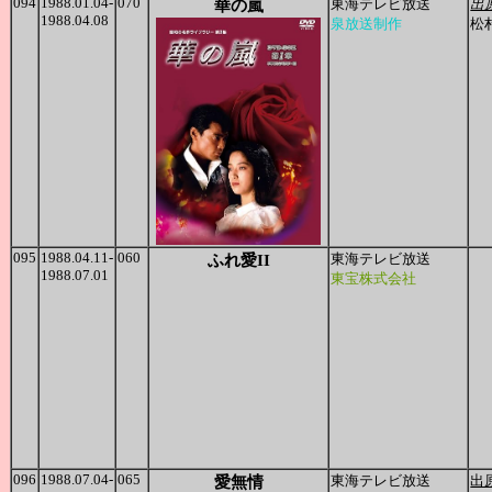
094
1988.01.04-
070
華の嵐
東海テレビ放送
出
1988.04.08
泉放送制作
松
095
1988.04.11-
060
ふれ愛II
東海テレビ放送
1988.07.01
東宝株式会社
096
1988.07.04-
065
愛無情
東海テレビ放送
出