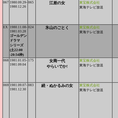
067
1980.09.29-
065
江差の女
東宝株式会社
1980.12.26
東海テレビ放送
EX
1980.11.08-
024
氷山のごとく
東宝株式会社
1981.03.28
東海テレビ放送
ゴールデン
ドラマ
シリーズ
(土22:00
-20:54枠)
068
1981.01.05-
175
女商一代
東宝株式会社
1981.09.04
東海テレビ放送
やらいでか!
069
1981.09.07-
083
続・ぬかるみの女
東宝株式会社
1981.12.30
東海テレビ放送