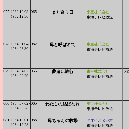
077
1983.10.03-
065
また逢う日
東宝株式会社
1982.12.30
東海テレビ放送
078
1984.01.04-
062
母と呼ばれて
東宝株式会社
1984.03.30
東海テレビ放送
079
1984.04.02-
065
夢追い旅行
東宝株式会社
大
1984.06.29
東海テレビ放送
080
1984.07.02-
065
わたしの姑ばなれ
東宝株式会社
1984.09.28
東海テレビ放送
081
1984.10.01-
065
母ちゃんの牧場
アオイスタジオ
1984.12.28
東海テレビ放送