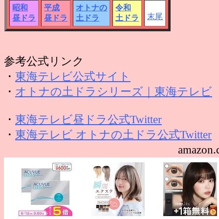
昭和
平成
オトナの
令和
末尾
昼ドラ
昼ドラ
土ドラ
土ドラ
参考公式リンク
・
東海テレビ公式サイト
・
オトナの土ドラシリーズ｜東海テレビ
・
東海テレビ昼ドラ公式Twitter
・
東海テレビ オトナの土ドラ公式Twitter
amazo