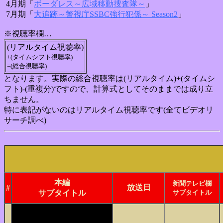
4月期「
ボーダレス～広域移動捜査隊～
」
7月期「
大追跡～警視庁SSBC強行犯係～ Season2
」
※視聴率欄…
(リアルタイム視聴率)
+(タイムシフト視聴率)
=(総合視聴率)
となります。実際の総合視聴率は(リアルタイム)+(タイムシ
フト)-(重複分)ですので、計算式としてそのままでは成り立
ちません。
特に表記がないのはリアルタイム視聴率です(全てビデオリ
サーチ調べ)
本編
新聞テレビ欄
放送日
#
サブタイトル
サブタイトル