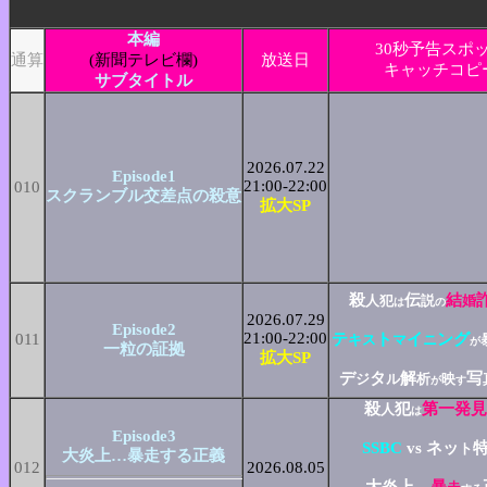
本編
30秒予告スポ
通算
(新聞テレビ欄)
放送日
キャッチコピ
サブタイトル
2026.07.22
Episode1
21:00-22:00
010
スクランブル交差点の殺意
拡大SP
殺
伝
結
人犯
説
婚
は
の
2026.07.29
Episode2
21:00-22:00
011
テ
ト
イ
ング
キス
マ
ニ
が
一粒の証拠
拡大SP
デ
タ
解
写
ジ
ル
析
映
が
す
殺
犯
第一発見
人
は
Episode3
SSBC
vs ネッ
ト
大炎上…暴走する正義
012
2026.08.05