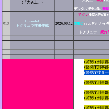
大炎上…
暴
走
する
(「大炎上」)
デ
タ
捜
衝
ジ
ル
査
暴
撃
が
く
半グレ
集団
行
過
の
き
ぎ
Episode4
013
2026.08.12
SSBC
vs
ヤ
ザ
vs
元
ク
トクリュウ撲滅作戦
ト
リュウ
一網
ク
打
(警視庁刑事部
(警視庁刑事部
(警視庁捜査
(警視庁刑事部
(警視庁刑事部
(警視庁刑事部
(警視庁刑事部