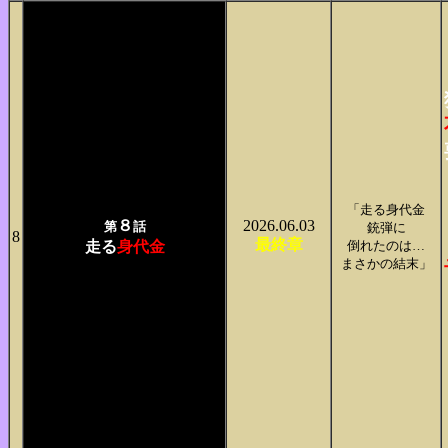
「走る身代金
８
2026.06.03
第
話
銃弾に
8
最終章
走る
身代金
倒れたのは…
まさかの結末」