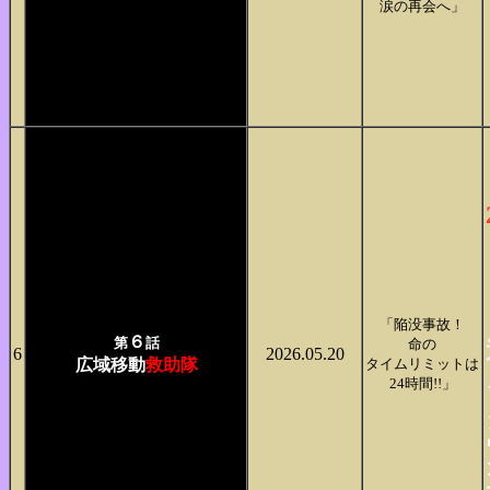
涙の再会へ」
「陥没事故！
６
第
話
命の
6
2026.05.20
広域移動
救助隊
タイムリミットは
24時間!!」