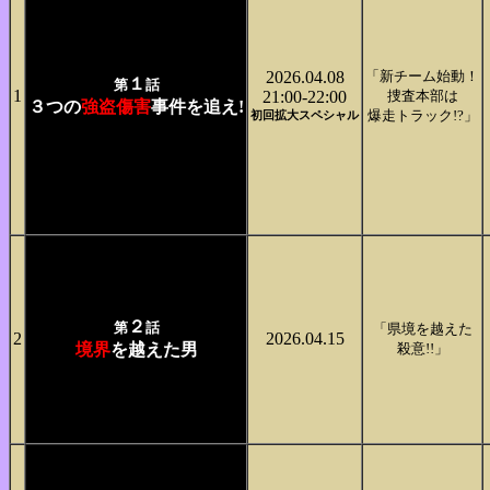
2026.04.08
「新チーム始動！
１
第
話
1
21:00-22:00
捜査本部は
３つの
強盗傷害
事件を追え!
爆走トラック!?」
初回拡大スペシャル
２
第
話
「県境を越えた
2
2026.04.15
境界
を越えた男
殺意!!」