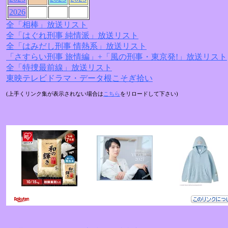
2026
全「相棒」放送リスト
全「はぐれ刑事 純情派」放送リスト
全「はみだし刑事 情熱系」放送リスト
「さすらい刑事 旅情編」+「風の刑事・東京発!」放送リスト
全「特捜最前線」放送リスト
東映テレビドラマ・データ根こそぎ拾い
(上手くリンク集が表示されない場合は
こちら
をリロードして下さい)