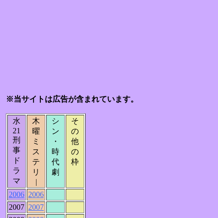
※当サイトは広告が含まれています。
水
木
シ
そ
21
曜
ン
の
刑
ミ
・
他
事
ス
時
の
ド
テ
代
枠
ラ
リ
劇
マ
|
2006
2006
2007
2007