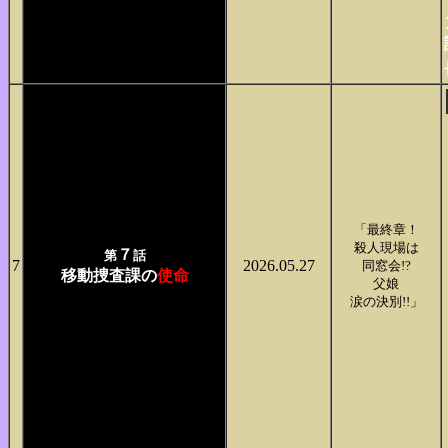
「最終章！
殺人現場は
７
第
話
7
2026.05.27
同窓会!?
移動捜査課の
使命
父娘
涙の決別!!」