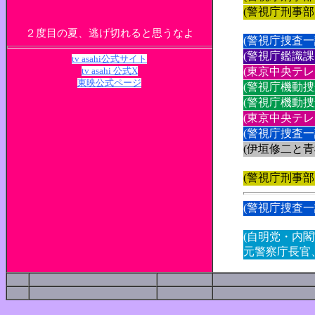
(警視庁刑事部
２度目の夏、逃げ切れると思うなよ
(警視庁捜査
(警視庁鑑識課
tv asahi公式サイト
(東京中央テレ
tv asahi 公式X
東映公式ページ
(警視庁機動捜
(警視庁機動捜
(東京中央テレ
(警視庁捜査
(伊垣修二と青
(警視庁刑事部
(警視庁捜査一
(自明党・内
元警察庁長官