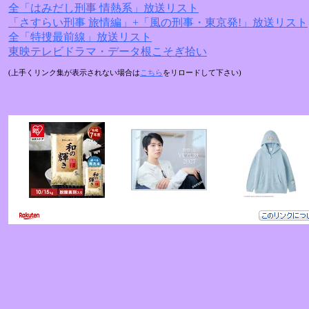
全「はみだし刑事 情熱系」放送リスト
「さすらい刑事 旅情編」+「風の刑事・東京発!」放送リスト
全「特捜最前線」放送リスト
東映テレビドラマ・データ根こそぎ拾い
(上手くリンク集が表示されない場合は
こちら
をリロードして下さい)