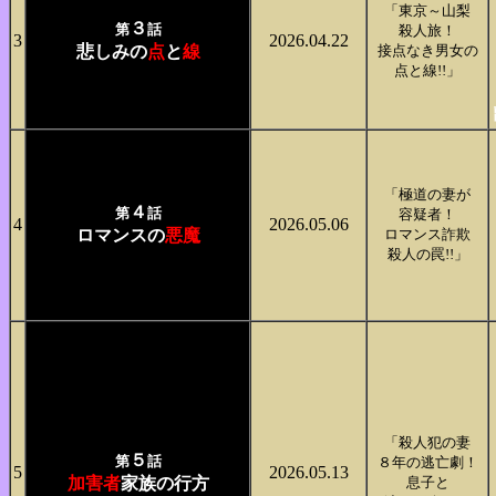
「東京～山梨
３
第
話
殺人旅！
3
2026.04.22
悲しみの
点
と
線
接点なき男女の
点と線!!」
「極道の妻が
４
第
話
容疑者！
4
2026.05.06
ロマンスの
悪魔
ロマンス詐欺
殺人の罠!!」
「殺人犯の妻
５
第
話
８年の逃亡劇！
5
2026.05.13
加害者
家族の行方
息子と