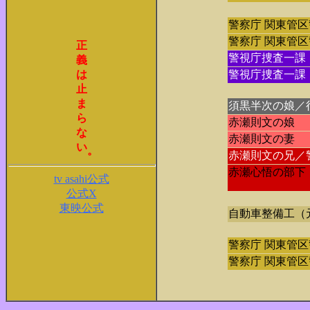
警察庁 関東管
警察庁 関東管
正
警視庁捜査一課
義
は
警視庁捜査一課
止
ま
須黒半次の娘／
ら
赤瀬則文の娘
な
赤瀬則文の妻
い
。
赤瀬則文の兄／
赤瀬心悟の部下
tv asahi公式
公式X
東映公式
自動車整備工（
警察庁 関東管
警察庁 関東管