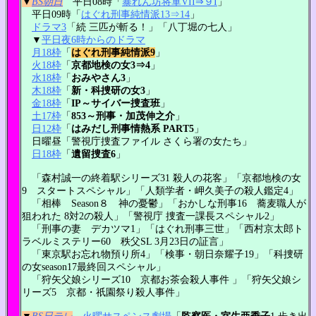
▼
BS朝日
平日08時「
暴れん坊将軍VII⇒９I
」
平日09時「
はぐれ刑事純情派13⇒14
」
ドラマ3
「続 三匹が斬る！」「八丁堀の七人」
▼
平日夜6時からのドラマ
月18枠
「
はぐれ刑事純情派9
」
火18枠
「
京都地検の女3⇒4
」
水18枠
「
おみやさん3
」
木18枠
「
新・科捜研の女3
」
金18枠
「
IP～サイバー捜査班
」
土17枠
「
853～刑事・加茂伸之介
」
日12枠
「
はみだし刑事情熱系 PART5
」
日曜昼「警視庁捜査ファイル さくら署の女たち」
日18枠
「
遺留捜査6
」
「森村誠一の終着駅シリーズ31 殺人の花客」「京都地検の女
9 スタートスペシャル」「人類学者・岬久美子の殺人鑑定4」
「相棒 Season８ 神の憂鬱」「おかしな刑事16 蕎麦職人が
狙われた 8対2の殺人」「警視庁 捜査一課長スペシャル2」
「刑事の妻 デカツマ1」「はぐれ刑事三世」「西村京太郎ト
ラベルミステリー60 秩父SL 3月23日の証言」
「東京駅お忘れ物預り所4」「検事・朝日奈耀子19」「科捜研
の女season17最終回スペシャル」
「狩矢父娘シリーズ10 京都お茶会殺人事件 」「狩矢父娘シ
リーズ5 京都・祇園祭り殺人事件」