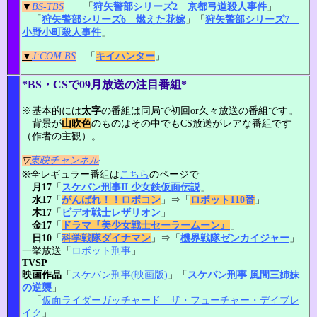
▼
BS-TBS
「
狩矢警部シリーズ2 京都弓道殺人事件
」
「
狩矢警部シリーズ6 燃えた花嫁
」「
狩矢警部シリーズ7
小野小町殺人事件
」
▼
J:COM BS
「
キイハンター
」
*BS・CSで09月放送の注目番組*
※基本的には
太字
の番組は同局で初回or久々放送の番組です。
背景が
山吹色
のものはその中でもCS放送がレアな番組です
（作者の主観）。
▽
東映チャンネル
※全レギュラー番組は
こちら
のページで
月17
「
スケバン刑事II 少女鉄仮面伝説
」
水17
「
がんばれ！！ロボコン
」⇒「
ロボット110番
」
木17
「
ビデオ戦士レザリオン
」
金17
「
ドラマ『美少女戦士セーラームーン』
」
日10
「
科学戦隊ダイナマン
」⇒「
機界戦隊ゼンカイジャー
」
一挙放送「
ロボット刑事
」
TVSP
映画作品
「
スケバン刑事(映画版)
」「
スケバン刑事 風間三姉妹
の逆襲
」
「
仮面ライダーガッチャード ザ・フューチャー・デイブレ
イク
」