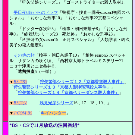
「狩矢父娘シリーズ1」「ゴーストライターの殺人取材1」
平日夜6時からのドラマ
「警視庁・捜査一課長season3初回スペ
シャル」「おかしな刑事10」「おかしな刑事22京都スペシャ
ル」
「ドクター彦次郎5」「検事・朝日奈耀子8」「おかしな刑
事9」「終着駅シリーズ23 死差路」「おかしな刑事23」
「科捜研の女season15 正月スペシャル」「人類学者・岬久
美子の殺人鑑定6」
その他の枠
「検事・朝日奈耀子10」「相棒 season5 スペシャ
ル サザンカの咲く頃」「西村京太郎トラベルミステリー71
ニセ十津川とニセ亀井!!」
「
遺留捜査5
（一挙）」
▼
BS-TBS
「
狩矢警部シリーズ１２「京都香道殺人事件」
」
「
狩矢警部シリーズ１３「京都人形浄瑠璃殺人事件」
」
「
狩矢警部シリーズ１４「京都ベリーダンス殺人事件」
」
▼
BSフジ
「
浅見光彦シリーズ
16，17，18，19，」
▼
J:COM BS
「
キイハンター
」
*BS・CSで11月放送の注目番組*