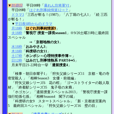
▼
BS朝日
平日08時「
暴れん坊将軍VI
」
平日09時「
はぐれ刑事純情派12⇒？
」
ドラマ3
「三匹が斬る！(1987)」「八丁堀の七人1」「続 三匹
が斬る！」
▼
平日夜6時からのドラマ
月18枠
「
はぐれ刑事純情派9
」
火18枠
「
警視庁 捜査一課長season1
」※9/20土曜21時に最終回
スペシャル
⇒「
京都地検の女3
」
水18枠
「
おみやさん3
」
木18枠
「
科捜研の女11
」
土17枠
「
ホンボシ～心理特捜事件簿～
」
日12枠
「
はみだし刑事情熱系 PART4⇒5
」
月末平日21-22時台一挙「
遺留捜査4
」
「検事・朝日奈耀子1」「狩矢父娘シリーズ11 京都・竜の寺
密室殺人 」「相棒Season3 女優・前後編」
「狩矢父娘シリーズ6 花の棺」「ゴーストライターの殺人取
材」「終着駅シリーズ35 鬼子母の末裔」
「ホゴカン」「遺留捜査スペシャル2013」「警視庁捜査一課
強行犯係七係」「相棒Season4 閣下の城」
「科捜研の女9 スタートスペシャル」「新・京都迷宮案内
5 最終回スペシャル」「狩矢父娘シリーズ16 壁の目」