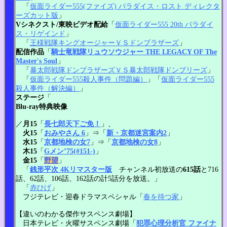
「
仮面ライダー555(ファイズ) パラダイス・ロスト ディレクタ
ーズカット版
」
Vシネクスト/東映ビデオ配給
「
仮面ライダー555 20th パラダイ
ス・リゲインド
」
「
王様戦隊キングオージャーＶＳドンブラザーズ
」
配信作品
「
騎士竜戦隊リュウソウジャー THE LEGACY OF The
Master's Soul
」
「
暴太郎戦隊ドンブラザーズＶＳ暴太郎戦隊ドンブリーズ
」
「
仮面ライダー555殺人事件（問題編）
」「
仮面ライダー555
殺人事件（解決編）
」
ステージ
「
Blu-ray特典映像
／
月15
「
長七郎天下ご免！
」、
火15
「
おみやさん 6
」⇒「
新・京都迷宮案内2
」
水15
「
京都地検の女7
」⇒「
京都地検の女8
」
木15
「
Gメン’75(#151-)
」
金15
「
野望
」
「
銭形平次 4Kリマスター版
チャンネル初放送の
615話
と716
話、62話、106話、162話の計5話分を放送。」
「
赤ひげ
」
フジテレビ・迎春ドラマスペシャル「
春を待つ家
」
【違いのわかる傑作サスペンス劇場】
日本テレビ・火曜サスペンス劇場「
犯罪心理分析官 ファイナ