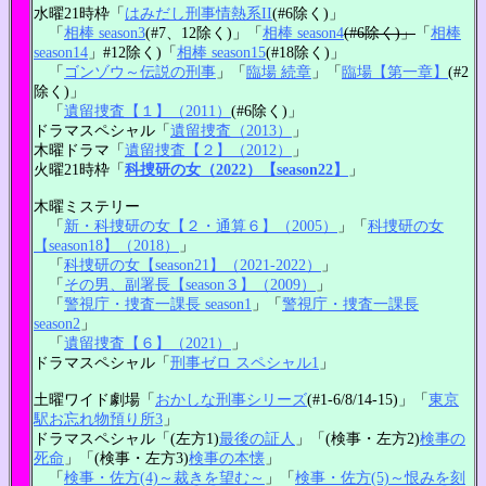
水曜21時枠「
はみだし刑事情熱系II
(#6除く)」
「
相棒 season3
(#7、12除く)」「
相棒 season4
(#6除く)」
「
相棒
season14
」#12除く)「
相棒 season15
(#18除く)」
「
ゴンゾウ～伝説の刑事
」「
臨場 続章
」「
臨場【第一章】
(#2
除く)」
「
遺留捜査【１】（2011）
(#6除く)」
ドラマスペシャル「
遺留捜査（2013）
」
木曜ドラマ「
遺留捜査【２】（2012）
」
火曜21時枠「
科捜研の女（2022）【season22】
」
木曜ミステリー
「
新・科捜研の女【２・通算６】（2005）
」「
科捜研の女
【season18】（2018）
」
「
科捜研の女【season21】（2021-2022）
」
「
その男、副署長【season３】（2009）
」
「
警視庁・捜査一課長 season1
」「
警視庁・捜査一課長
season2
」
「
遺留捜査【６】（2021）
」
ドラマスペシャル「
刑事ゼロ スペシャル1
」
土曜ワイド劇場「
おかしな刑事シリーズ
(#1-6/8/14-15)」「
東京
駅お忘れ物預り所3
」
ドラマスペシャル「(左方1)
最後の証人
」「(検事・左方2)
検事の
死命
」「(検事・左方3)
検事の本懐
」
「
検事・佐方(4)～裁きを望む～
」「
検事・佐方(5)～恨みを刻