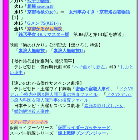
／
月15
「
弐十手物語
」
火15
「
相棒 season18
」
水15
「
京都地検の女9
」⇒「
女刑事みずき・京都洛西署物語
【1】」
木15
「
Gメン’75(#151-)
」
金15
「
京都かるがも病院
」
「
銭形平次 4Kリマスター版
第366話と第183話を放送」
映画『港のひかり』公開記念【舘ひろし 特集】
「
素浪人無頼旅
」「
素浪人無頼旅II
」
【傑作時代劇文豪列伝 藤沢周平】
テレビ朝日・傑作時代劇 #06「
へそ曲がり新左
」#10「
しぶと
い連中
」
【違いのわかる傑作サスペンス劇場】
テレビ朝日・土曜ワイド劇場「
密会の宿殺人事件
」「
ドクVS
デカ 心療内科医&殺人課刑事の捜査ファイル
」「
ドクVSデカ2
心療内科医＆殺人課刑事の捜査ファイル
」
日本テレビ・火曜サスペンス劇場「
素顔を取り戻した女
」
「
婚約解消殺人事件
」
▽
テレ朝チャンネル
仮面ライダーシリーズ「
仮面ライダーガッチャード
」
スーパー戦隊シリーズ「
爆上戦隊ブンブンジャー
」