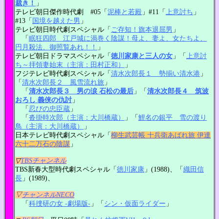
裁き！
」
テレビ朝日傑作時代劇 #05「
泥棒と若殿
」#11「
上意討ち
」
#13「
国境を越えた男
」
テレビ朝日時代劇スペシャル「
ご存知！旗本退屈男
」
「
眠狂四郎 江戸城に渦巻く陰謀！母よ、妻よ、女たちよ、
円月殺法、御照覧あれ！！
」
テレビ朝日ドラマスペシャル「
徳川家康と三人の女
」「
上意討
ち～拝領妻始末（主演：田村正和）
」
フジテレビ時代劇スペシャル「
清水次郎長１ 勢揃い清水港
」
「
清水次郎長２ 風雪流れ旅
」
「
清水次郎長３ 男の涙 石松の最后
」「
清水次郎長４ 筑波
おろし 義侠の仇討
」
「
忍びの忠臣蔵
」
「
沓掛時次郎（主演：大川橋蔵）
」「
鯉名の銀平 雪の渡り
鳥（主演：大川橋蔵）
」
日本テレビ時代劇スペシャル「
柳生武芸帳 十兵衛あばれ旅 伊達
六十二万石の陰謀
」
▽
TBSチャンネル
TBS新春大型時代劇スペシャル「
徳川家康
」(1988)、「
織田信
長
」(1989)、
▽
チャンネルNECO
「
科捜研の女 -劇場版-
」「
シン・仮面ライダー
」