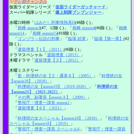
▽
テレ朝チャンネル
仮面ライダーシリーズ「
仮面ライダーガッチャード
」
スーパー戦隊シリーズ「
爆上戦隊ブンブンジャー
」
水曜21時枠「
はみだし刑事情熱系II
(#6除く)」
「
相棒 season3
(#7、12除く)」「
相棒 season4
(#6除く)」「
相棒
season14
」「
相棒 season15
(#18除く)」
「
ゴンゾウ～伝説の刑事
」「
臨場 続章
」「
臨場【第一章】
(#2
除く)」
「
遺留捜査【１】（2011）
(#6除く)」
ドラマスペシャル「
遺留捜査（2013）
」
木曜ドラマ「
遺留捜査【２】（2012）
」
木曜ミステリー
「
新・科捜研の女【２・通算６】（2005）
」「
科捜研の女
【season18】（2018）
」
「
科捜研の女【season19】（2019-2020）
」「
科捜研の女
【season21】（2021-2022）
」
「
その男、副署長【season３】（2009）
」
「
警視庁・捜査一課長 season2
」
「
遺留捜査【６】（2021）
」
「
科捜研の女スペシャル【season18】（2018）
」「
科捜研の女
スペシャル【season18】（2019）
」
「
警視庁・捜査一課長 スペシャル6
」「
警視庁・捜査一課長