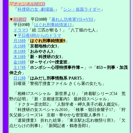
▽
チャンネルNECO
「
科捜研の女 -劇場版-
」「
シン・仮面ライダー
」
▼
BS朝日
平日08時「
暴れん坊将軍VII⇒VIII
」
平日09時「
はぐれ刑事純情派13
」
ドラマ3
「続 三匹が斬る！」「八丁堀の七人」
▼
平日夜6時からのドラマ
月18枠
「
はぐれ刑事純情派9
」
火18枠
「
京都地検の女3
」
水18枠
「
おみやさん3
」
木18枠
「
新・科捜研の女3
」
金18枠
「
IP～サイバー捜査班
」
土17枠
「
ホンボシ～心理特捜事件簿～
」⇒「
853～刑事・加茂
伸之介
」
日12枠
「
はみだし刑事情熱系 PART5
」
日曜昼「警視庁捜査ファイル さくら署の女たち」
「相棒17スペシャル 新世界より」「終着駅シリーズ34 荒
野の証明」「新・京都迷宮案内5 最終回スペシャル」
「ドクター彦次郎2」「人類学者・岬久美子の殺人鑑定6」
「科捜研の女スペシャル2010」「検事・朝日奈耀子17」「狩
矢父娘シリーズ14 京都・華やかな密室殺人事件！」
「遺留捜査3 折れた絵筆」「東京駅お忘れ物預り所3」「欠
点だらけの刑事1」「新聞記者・鶴巻吾郎1」