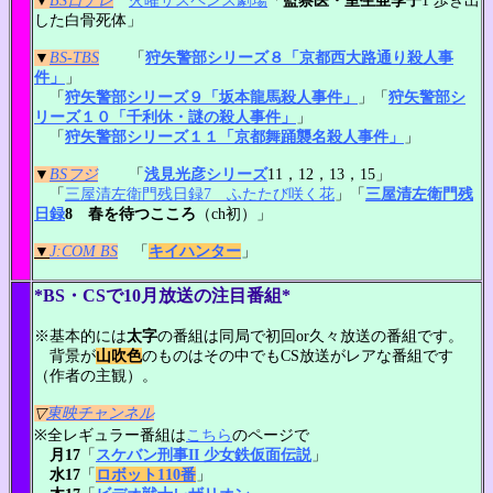
▼
BS日テレ
火曜サスペンス劇場
「
監察医・室生亜季子
1 歩き出
した白骨死体」
▼
BS-TBS
「
狩矢警部シリーズ８「京都西大路通り殺人事
件」
」
「
狩矢警部シリーズ９「坂本龍馬殺人事件」
」「
狩矢警部シ
リーズ１０「千利休・謎の殺人事件」
」
「
狩矢警部シリーズ１１「京都舞踊襲名殺人事件」
」
▼
BSフジ
「
浅見光彦シリーズ
11，12，13，15」
「
三屋清左衛門残日録7 ふたたび咲く花
」「
三屋清左衛門残
日録
8 春を待つこころ
（ch初）」
▼
J:COM BS
「
キイハンター
」
*BS・CSで10月放送の注目番組*
※基本的には
太字
の番組は同局で初回or久々放送の番組です。
背景が
山吹色
のものはその中でもCS放送がレアな番組です
（作者の主観）。
▽
東映チャンネル
※全レギュラー番組は
こちら
のページで
月17
「
スケバン刑事II 少女鉄仮面伝説
」
水17
「
ロボット110番
」