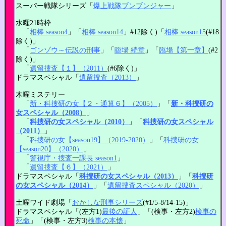
スーパー戦隊シリーズ「
爆上戦隊ブンブンジャー
」
水曜21時枠
「
相棒 season4
」「
相棒 season14
」#12除く)「
相棒 season15
(#18
除く)」
「
ゴンゾウ～伝説の刑事
」「
臨場 続章
」「
臨場【第一章】
(#2
除く)」
「
遺留捜査【１】（2011）
(#6除く)」
ドラマスペシャル「
遺留捜査（2013）
」
木曜ミステリー
「
新・科捜研の女【２・通算６】（2005）
」「
新・科捜研の
女スペシャル（2008）
」
「
科捜研の女スペシャル（2010）
」「
科捜研の女スペシャル
（2011）
」
「
科捜研の女【season19】（2019-2020）
」「
科捜研の女
【season20】（2020）
」
「
警視庁・捜査一課長 season1
」
「
遺留捜査【６】（2021）
」
ドラマスペシャル「
科捜研の女スペシャル（2013）
」「
科捜研
の女スペシャル（2014）
」「
遺留捜査スペシャル（2020）
」
土曜ワイド劇場「
おかしな刑事シリーズ
(#1/5-8/14-15)」
ドラマスペシャル「(左方1)
最後の証人
」「(検事・左方2)
検事の
死命
」「(検事・左方3)
検事の本懐
」