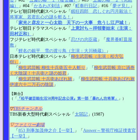
会
」#02「
五瓣の椿 １（復讐編）
」#03「
五瓣の椿 ２（完結
編）
」#04「
かるわざ剣法
」#07「
町奉行日記
」#16「
夢ぞ見し
」
テレビ朝日時代劇スペシャル「
眠狂四郎 恋しぐれ円月殺法！
将軍家、若君乱心の謎を斬る！
」
「
家光と彦左と一心太助 天下の一大事 危うし江戸城！
」
テレビ朝日ドラマスペシャル「
上意討ち～拝領妻始末（主演：
田村正和）
」
フジテレビ時代劇スペシャル「
忍びの忠臣蔵
」「
魔界番町皿屋
敷
」
「
鯉名の銀平 雪の渡り鳥（主演：大川橋蔵）
」
日本テレビ時代劇スペシャル「
柳生武芸帳（主演：松方弘
樹）
」
「
柳生武芸帳 柳生十兵衛五十人斬り
」「
柳生武芸帳 京に渦巻
く大陰謀！十兵衛と謎の姫君
」
「
柳生武芸帳 十兵衛あばれ旅
」「
柳生武芸帳 十兵衛あばれ旅
伊達六十二万石の陰謀
」
【舞台】
（「
『松平健芸能生活50周年記念公演』第一部「暴れん坊将軍」
」）
▽
TBSチャンネル
TBS新春大型時代劇スペシャル「
太閤記
」(1987)
▽
ファミリー劇場
「
853 刑事加茂伸之介【一挙】
」「
Answer～警視庁検証捜査官
【一挙】
」