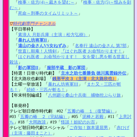
「
検事・佐方(4)～裁きを望む～
」「
検事・佐方(5)～恨みを刻
む～
」
「
死命～刑事のタイムリミット～
」
▽
時代劇専門チャンネル
【平日帯枠】
「
素浪人 月影兵庫（主演：松方弘樹）
」
「
暴れん坊将軍II
」
「
遠山の金さんVS女ねずみ
」「
名奉行 遠山の金さん 第7部
」
「
世直し順庵！人情剣
」
「
はぐれ医者 お命預かります！
」
「
はぐれ医者 お命預かります！ 女を愛し悪を斬る世直し
殺法
」
「
影の軍団II
」「
服部半蔵 影の軍団
」
【特選！日替り時代劇】「
主水之助七番勝負 徳川風雲録外伝
」
【北大路欣也劇場】「
銭形平次３（主演：北大路欣也）
」
【土曜一挙放送】「
暴れん坊将軍III
」「
また又・三匹が斬
る！
」「
続続・三匹が斬る！
」
【年末特別編成】「
八州廻り桑山十兵衛 捕物控ぶらり旅
」
【単発枠】
テレビ朝日傑作時代劇 #02「
五瓣の椿 １（復讐編）
」
#03「
五瓣の椿 ２（完結編）
」#05「
泥棒と若殿
」#11「
上意討
ち
」#18「
大岡政談
」#19「
怪談！妲妃のお百
」
テレビ朝日時代劇スペシャル「
ご存知！旗本退屈男
」「
赤ひげ
（主演：藤田まこと）
」