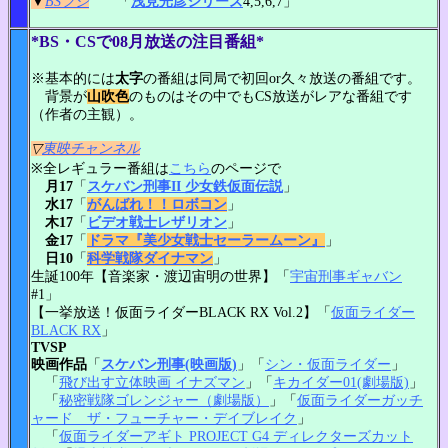
▼
BSフジ
「
浅見光彦シリーズ
4,5,6,7」
*BS・CSで08月放送の注目番組*
※基本的には
太字
の番組は同局で初回or久々放送の番組です。
背景が
山吹色
のものはその中でもCS放送がレアな番組です
（作者の主観）。
▽
東映チャンネル
※全レギュラー番組は
こちら
のページで
月17
「
スケバン刑事II 少女鉄仮面伝説
」
水17
「
がんばれ！！ロボコン
」
木17
「
ビデオ戦士レザリオン
」
金17
「
ドラマ『美少女戦士セーラームーン』
」
日10
「
科学戦隊ダイナマン
」
生誕100年【音楽家・渡辺宙明の世界】「
宇宙刑事ギャバン
#1」
【一挙放送！仮面ライダーBLACK RX Vol.2】「
仮面ライダー
BLACK RX
」
TVSP
映画作品
「
スケバン刑事(映画版)
」「
シン・仮面ライダー
」
「
飛び出す立体映画 イナズマン
」「
キカイダー01(劇場版)
」
「
秘密戦隊ゴレンジャー（劇場版）
」「
仮面ライダーガッチ
ャード ザ・フューチャー・デイブレイク
」
「
仮面ライダーアギト PROJECT G4 ディレクターズカット