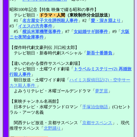
昭和100年記念【特集 映像で綴る昭和の事件】
テレビ朝日・
ドラマ・人間
（東映制作分全話放送）
#1「
名古屋女子大生誘拐殺人事件
」#2「
愛・深き淵より
」
#3「
イエスの方舟事件
」
#5「
横浜米軍機墜落事件
」#7「
女結婚サギ師事件
」#9「
大阪
ニセ夜間金庫事件
」
【傑作時代劇文豪列伝 川口松太郎】
テレビ朝日・新春時代劇スペシャル「
新吾十番勝負
」
【違いのわかる傑作サスペンス劇場】
テレビ朝日・土曜ワイド劇場「
トラベルミステリー(2) 再婚旅
行殺人事件
」
朝日放送・土曜ワイド劇場「
ハイミス探偵日記(2)・空中サー
カス殺人事件
」
よみうりテレビ・木曜ゴールデンドラマ「
夢芝居
」
【東映チャンネル名画館】
日本テレビ・水曜グランドロマン「
手塚治虫物語
」(C)セント
ラル・アーツ名義
関西テレビ放送・京都サスペンス「
京都サスペンス
」、現代
推理サスペンス「
北野踊り
」