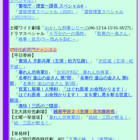
スペシャル7
」
「
警視庁・捜査一課長 スペシャル8
」
「
遺留捜査スペシャル（2020）
」「
遺留捜査スペシャル
（2023/9/21）
」
土曜ワイド劇場「
おかしな刑事シリーズ
(#6-12/14-15/16-18/27)」
ドラマスペシャル「
十万分の一の偶然
」 「
監察の一条さん
」
「
検事・佐方(5)～恨みを刻む～
」
▽
時代劇専門チャンネル
【平日帯枠】
「
素浪人 月影兵庫（主演：松方弘樹）
」「
忠臣蔵（主演：松
平健）
」
「
暴れん坊将軍II
」「
吉宗評判記 暴れん坊将軍
」
「
名奉行 遠山の金さん 第7部
」「
名奉行 遠山の金さん 第6
部
」「
名奉行 遠山の金さん 第5部
」
「
世直し順庵！人情剣
」
「はぐれ医者 お命預かります！
」
「
はぐれ医者 お命預かります！ 女を愛し悪を斬る世直し
殺法
」
「
痛快！三匹のご隠居
」
【北大路欣也劇場】「
銭形平次２（主演：北大路欣也
」
【土曜一挙放送】「
暴れん坊将軍III
」「
続続・三匹が斬る！
」
「
続・三匹が斬る！
」
【単発枠】
テレビ朝日傑作時代劇 #02「
五瓣の椿 １（復讐編）
」