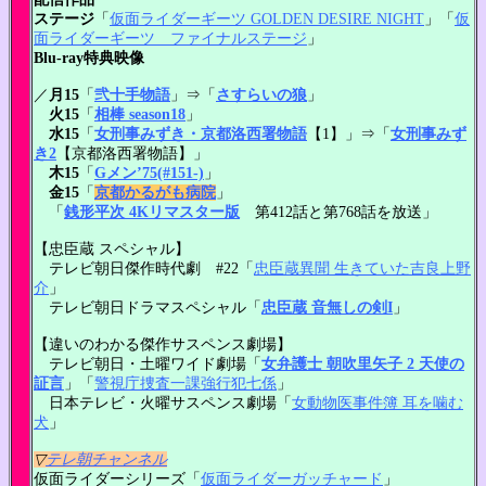
ステージ
「
仮面ライダーギーツ GOLDEN DESIRE NIGHT
」「
仮
面ライダーギーツ ファイナルステージ
」
Blu-ray特典映像
／
月15
「
弐十手物語
」⇒「
さすらいの狼
」
火15
「
相棒 season18
」
水15
「
女刑事みずき・京都洛西署物語
【1】」⇒「
女刑事みず
き2
【京都洛西署物語】」
木15
「
Gメン’75(#151-)
」
金15
「
京都かるがも病院
」
「
銭形平次 4Kリマスター版
第412話と第768話を放送」
【忠臣蔵 スペシャル】
テレビ朝日傑作時代劇 #22「
忠臣蔵異聞 生きていた吉良上野
介
」
テレビ朝日ドラマスペシャル「
忠臣蔵 音無しの剣I
」
【違いのわかる傑作サスペンス劇場】
テレビ朝日・土曜ワイド劇場「
女弁護士 朝吹里矢子 2 天使の
証言
」「
警視庁捜査一課強行犯七係
」
日本テレビ・火曜サスペンス劇場「
女動物医事件簿 耳を噛む
犬
」
▽
テレ朝チャンネル
仮面ライダーシリーズ「
仮面ライダーガッチャード
」