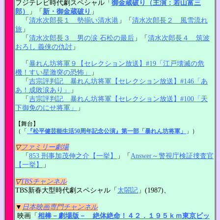
フジテレビ時代劇スペシャル「
御金蔵破り（主演：若山富三
郎）
」「
新・御金蔵破り
」
「
清水次郎長１ 勢揃い清水港
」「
清水次郎長２ 風雪流れ
旅
」
「
清水次郎長３ 男の涙 石松の最后
」「
清水次郎長４ 筑波
おろし 義侠の仇討
」
「
暴れん坊将軍９【セレクション放送】#19「江戸壊滅の危
機！すい星激突の恐怖」
」
「
吉宗評判記 暴れん坊将軍【セレクション放送】#146「あ
あ！成敗涙あり」
」
「
吉宗評判記 暴れん坊将軍【セレクション放送】#100「天
下御免のにせ将軍」
」
【舞台】
（「
『松平健芸能生活50周年記念公演』第一部「暴れん坊将軍」
」）
▽
ファミリー劇場
「
853 刑事加茂伸之介【一挙】
」「
Answer～警視庁検証捜査官
【一挙】
」
▽
TBSチャンネル
TBS新春大型時代劇スペシャル「
太閤記
」(1987)、
▼
日本映画専門チャンネル
映画「
相棒－劇場版－ 絶体絶命！４２．１９５ｋｍ東京ビッ