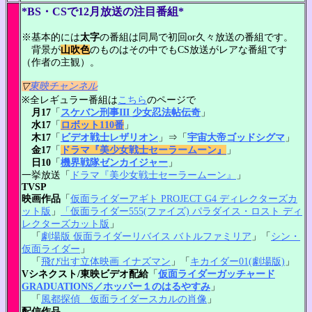
*BS・CSで12月放送の注目番組*
※基本的には
太字
の番組は同局で初回or久々放送の番組です。
背景が
山吹色
のものはその中でもCS放送がレアな番組です
（作者の主観）。
▽
東映チャンネル
※全レギュラー番組は
こちら
のページで
月17
「
スケバン刑事III 少女忍法帖伝奇
」
水17
「
ロボット110番
」
木17
「
ビデオ戦士レザリオン
」⇒「
宇宙大帝ゴッドシグマ
」
金17
「
ドラマ『美少女戦士セーラームーン』
」
日10
「
機界戦隊ゼンカイジャー
」
一挙放送「
ドラマ『美少女戦士セーラームーン』
」
TVSP
映画作品
「
仮面ライダーアギト PROJECT G4 ディレクターズカ
ット版
」
「仮面ライダー555(ファイズ) パラダイス・ロスト ディ
レクターズカット版
」
「
劇場版 仮面ライダーリバイス バトルファミリア
」「
シン・
仮面ライダー
」
「
飛び出す立体映画 イナズマン
」「
キカイダー01(劇場版)
」
Vシネクスト/東映ビデオ配給
「
仮面ライダーガッチャード
GRADUATIONS／ホッパー１のはるやすみ
」
「
風都探偵 仮面ライダースカルの肖像
」
配信作品