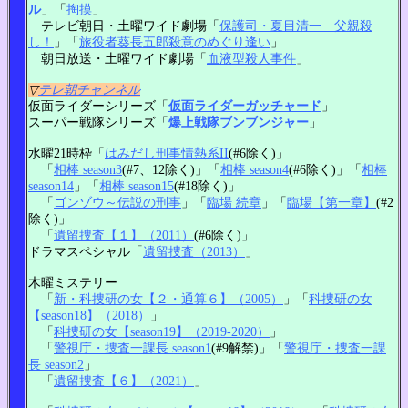
ル
」「
掏摸
」
テレビ朝日・土曜ワイド劇場「
保護司・夏目清一 父親殺
し！
」「
旅役者葵長五郎殺意のめぐり逢い
」
朝日放送・土曜ワイド劇場「
血液型殺人事件
」
▽
テレ朝チャンネル
仮面ライダーシリーズ「
仮面ライダーガッチャード
」
スーパー戦隊シリーズ「
爆上戦隊ブンブンジャー
」
水曜21時枠「
はみだし刑事情熱系II
(#6除く)」
「
相棒 season3
(#7、12除く)」「
相棒 season4
(#6除く)」「
相棒
season14
」「
相棒 season15
(#18除く)」
「
ゴンゾウ～伝説の刑事
」「
臨場 続章
」「
臨場【第一章】
(#2
除く)」
「
遺留捜査【１】（2011）
(#6除く)」
ドラマスペシャル「
遺留捜査（2013）
」
木曜ミステリー
「
新・科捜研の女【２・通算６】（2005）
」「
科捜研の女
【season18】（2018）
」
「
科捜研の女【season19】（2019-2020）
」
「
警視庁・捜査一課長 season1
(#9解禁)」「
警視庁・捜査一課
長 season2
」
「
遺留捜査【６】（2021）
」