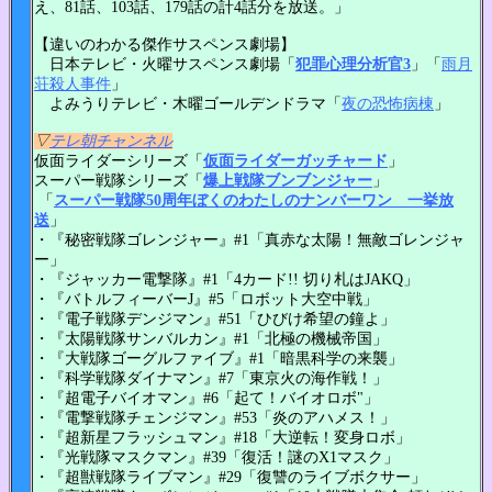
え、81話、103話、179話の計4話分を放送。」
【違いのわかる傑作サスペンス劇場】
日本テレビ・火曜サスペンス劇場「
犯罪心理分析官3
」「
雨月
荘殺人事件
」
よみうりテレビ・木曜ゴールデンドラマ「
夜の恐怖病棟
」
▽
テレ朝チャンネル
仮面ライダーシリーズ「
仮面ライダーガッチャード
」
スーパー戦隊シリーズ「
爆上戦隊ブンブンジャー
」
「
スーパー戦隊50周年ぼくのわたしのナンバーワン 一挙放
送
」
・『秘密戦隊ゴレンジャー』#1「真赤な太陽！無敵ゴレンジャ
ー」
・『ジャッカー電撃隊』#1「4カード!! 切り札はJAKQ」
・『バトルフィーバーJ』#5「ロボット大空中戦」
・『電子戦隊デンジマン』#51「ひびけ希望の鐘よ」
・『太陽戦隊サンバルカン』#1「北極の機械帝国」
・『大戦隊ゴーグルファイブ』#1「暗黒科学の来襲」
・『科学戦隊ダイナマン』#7「東京火の海作戦！」
・『超電子バイオマン』#6「起て！バイオロボ"」
・『電撃戦隊チェンジマン』#53「炎のアハメス！」
・『超新星フラッシュマン』#18「大逆転！変身ロボ」
・『光戦隊マスクマン』#39「復活！謎のX1マスク」
・『超獣戦隊ライブマン』#29「復讐のライブボクサー」