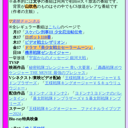
※基本的には
太字
の番組は同局で初回or久々放送の番組です。
背景が
山吹色
のものはその中でもCS放送がレアな番組です
（作者の主観）。
▽
東映チャンネル
※全レギュラー番組は
こちら
のページで
月17
「
スケバン刑事III 少女忍法帖伝奇
」
水17
「
ロボット110番
」
木17
「
ビデオ戦士レザリオン
」
金17
「
ドラマ『美少女戦士セーラームーン』
」
日10
「
機界戦隊ゼンカイジャー
」
一挙放送「
宇宙からのメッセージ 銀河大戦
」
TVSP
映画作品
「
秘密戦隊ゴレンジャー 青い大要塞
」
「轟轟戦隊ボウ
ケンジャー THE MOVIE 最強のプレシャス
」
Vシネクスト/東映ビデオ配給
「
王様戦隊キングオージャーＶＳ
ドンブラザーズ
」「
王様戦隊キングオージャーＶＳキョウリュ
ウジャー
」
配信作品
「
ヨドンナ／ヨドンナ2
」「
ヨドンナ3 ヨドンナのバレ
ンタイン
」「
暴太郎戦隊ドンブラザーズＶＳ暴太郎戦隊ドンブ
リーズ
」
ステージ
「
王様戦隊キングオージャー ファイナルライブツア
ー2024
」
Blu-ray特典映像