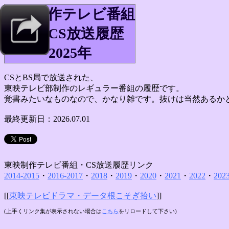
東映制作テレビ番組
BS・CS放送履歴
2025年
CSとBS局で放送された、
東映テレビ部制作のレギュラー番組の履歴です。
覚書みたいなものなので、かなり雑です。抜けは当然あるか
最終更新日：2026.07.01
東映制作テレビ番組・CS放送履歴リンク
2014-2015
・
2016-2017
・
2018
・
2019
・
2020
・
2021
・
2022
・
202
[[
東映テレビドラマ・データ根こそぎ拾い
]]
(上手くリンク集が表示されない場合は
こちら
をリロードして下さい)