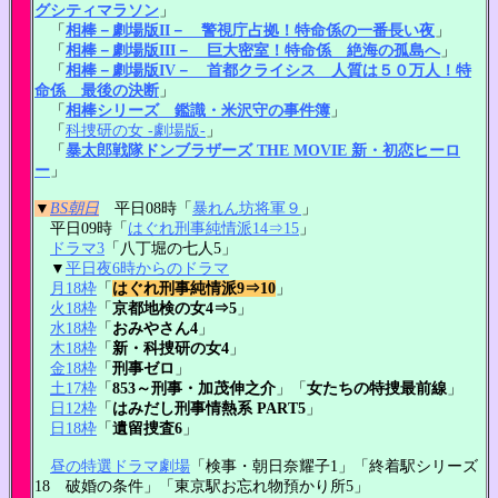
グシティマラソン
」
「
相棒－劇場版II－ 警視庁占拠！特命係の一番長い夜
」
「
相棒－劇場版III－ 巨大密室！特命係 絶海の孤島へ
」
「
相棒－劇場版IV－ 首都クライシス 人質は５０万人！特
命係 最後の決断
」
「
相棒シリーズ 鑑識・米沢守の事件簿
」
「
科捜研の女 -劇場版-
」
「
暴太郎戦隊ドンブラザーズ THE MOVIE 新・初恋ヒーロ
ー
」
▼
BS朝日
平日08時「
暴れん坊将軍９
」
平日09時「
はぐれ刑事純情派14⇒15
」
ドラマ3
「八丁堀の七人5」
▼
平日夜6時からのドラマ
月18枠
「
はぐれ刑事純情派9⇒10
」
火18枠
「
京都地検の女4⇒5
」
水18枠
「
おみやさん4
」
木18枠
「
新・科捜研の女4
」
金18枠
「
刑事ゼロ
」
土17枠
「
853～刑事・加茂伸之介
」「
女たちの特捜最前線
」
日12枠
「
はみだし刑事情熱系 PART5
」
日18枠
「
遺留捜査6
」
昼の特選ドラマ劇場
「検事・朝日奈耀子1」「終着駅シリーズ
18 破婚の条件」「東京駅お忘れ物預かり所5」