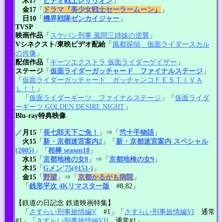
木17
「
ビデオ戦士レザリオン
」
金17
「
ドラマ『美少女戦士セーラームーン』
」
日10
「
機界戦隊ゼンカイジャー
」
TVSP
映画作品
「
スケバン刑事 風間三姉妹の逆襲
」
Vシネクスト/東映ビデオ配給
「
風都探偵 仮面ライダースカル
の肖像
」
配信作品
「
ギーツエクストラ 仮面ライダーゲイザー
」
ステージ
「
仮面ライダーガッチャード ファイナルステージ
」
「
仮面ライダーガッチャード ガッチャンコＦＥＳＴＩＶＡ
Ｌ！！
」
「
仮面ライダーギーツ ファイナルステージ
」「
仮面ライダ
ーギーツ GOLDEN DESIRE NIGHT
」
Blu-ray特典映像
／
月15
「
長七郎天下ご免！
」⇒「
弐十手物語
」
火15
「
新・京都迷宮案内2
」「
新・京都迷宮案内 スペシャル
(2005)
」
「
相棒 season18
」
水15
「
京都地検の女8
」⇒「
京都地検の女9
」
木15
「
Gメン’75(#151-)
」
金15
「
野望
」⇒「
京都かるがも病院
」
「
銭形平次 4Kリマスター版
#8,82」
【鉄道の日記念 鉄道映画特集】
「
さすらい刑事旅情編V
#1」「
さすらい刑事旅情編VI
通常
#1」「
さすらい刑事旅情編VII
通常#1」