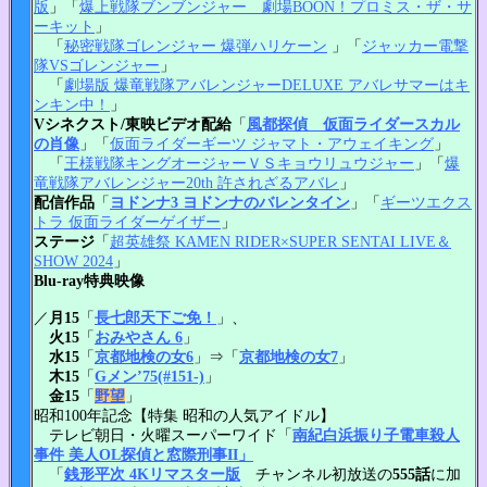
版
」「
爆上戦隊ブンブンジャー 劇場BOON！プロミス・ザ・サ
ーキット
」
「
秘密戦隊ゴレンジャー 爆弾ハリケーン
」「
ジャッカー電撃
隊VSゴレンジャー
」
「
劇場版 爆竜戦隊アバレンジャーDELUXE アバレサマーはキ
ンキン中！
」
Vシネクスト/東映ビデオ配給
「
風都探偵 仮面ライダースカル
の肖像
」「
仮面ライダーギーツ ジャマト・アウェイキング
」
「
王様戦隊キングオージャーＶＳキョウリュウジャー
」「
爆
竜戦隊アバレンジャー20th 許されざるアバレ
」
配信作品
「
ヨドンナ3 ヨドンナのバレンタイン
」「
ギーツエクス
トラ 仮面ライダーゲイザー
」
ステージ
「
超英雄祭 KAMEN RIDER×SUPER SENTAI LIVE＆
SHOW 2024
」
Blu-ray特典映像
／
月15
「
長七郎天下ご免！
」、
火15
「
おみやさん 6
」
水15
「
京都地検の女6
」⇒「
京都地検の女7
」
木15
「
Gメン’75(#151-)
」
金15
「
野望
」
昭和100年記念【特集 昭和の人気アイドル】
テレビ朝日・火曜スーパーワイド「
南紀白浜振り子電車殺人
事件 美人OL探偵と窓際刑事II」
「
銭形平次 4Kリマスター版
チャンネル初放送の
555話
に加