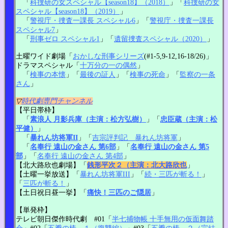
「
科捜研の女スペシャル【season18】（2018）
」「
科捜研の女
スペシャル【season18】（2019）
」
「
警視庁・捜査一課長 スペシャル6
」「
警視庁・捜査一課長
スペシャル7
」
「
刑事ゼロ スペシャル1
」「
遺留捜査スペシャル（2020）
」
土曜ワイド劇場「
おかしな刑事シリーズ
(#1-5,9-12,16-18/26)」
ドラマスペシャル「
十万分の一の偶然
」
「
検事の本懐
」「
最後の証人
」「
検事の死命
」「
監察の一条
さん
」
▽
時代劇専門チャンネル
【平日帯枠】
「
素浪人 月影兵庫（主演：松方弘樹）
」「
忠臣蔵（主演：松
平健）
」
「
暴れん坊将軍II
」「
吉宗評判記 暴れん坊将軍
」
「
名奉行 遠山の金さん 第6部
」「
名奉行 遠山の金さん 第5
部
」「
名奉行 遠山の金さん 第4部
」
【北大路欣也劇場】「
銭形平次２（主演：北大路欣也
」
【土曜一挙放送】「
暴れん坊将軍III
」「
続・三匹が斬る！
」
「
三匹が斬る！
」
【土日祝日昼一挙】「
痛快！三匹のご隠居
」
【単発枠】
テレビ朝日傑作時代劇 #01「
半七捕物帳 十手無用の仮面舞踏