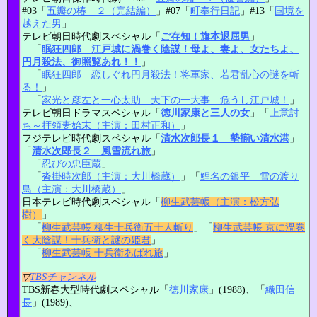
#03「
五瓣の椿 ２（完結編）
」#07「
町奉行日記
」#13「
国境を
越えた男
」
テレビ朝日時代劇スペシャル「
ご存知！旗本退屈男
」
「
眠狂四郎 江戸城に渦巻く陰謀！母よ、妻よ、女たちよ、
円月殺法、御照覧あれ！！
」
「
眠狂四郎 恋しぐれ円月殺法！将軍家、若君乱心の謎を斬
る！
」
「
家光と彦左と一心太助 天下の一大事 危うし江戸城！
」
テレビ朝日ドラマスペシャル「
徳川家康と三人の女
」「
上意討
ち～拝領妻始末（主演：田村正和）
」
フジテレビ時代劇スペシャル「
清水次郎長１ 勢揃い清水港
」
「
清水次郎長２ 風雪流れ旅
」
「
忍びの忠臣蔵
」
「
沓掛時次郎（主演：大川橋蔵）
」「
鯉名の銀平 雪の渡り
鳥（主演：大川橋蔵）
」
日本テレビ時代劇スペシャル「
柳生武芸帳（主演：松方弘
樹）
」
「
柳生武芸帳 柳生十兵衛五十人斬り
」「
柳生武芸帳 京に渦巻
く大陰謀！十兵衛と謎の姫君
」
「
柳生武芸帳 十兵衛あばれ旅
」
▽
TBSチャンネル
TBS新春大型時代劇スペシャル「
徳川家康
」(1988)、「
織田信
長
」(1989)、