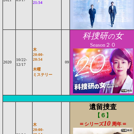
21:54
科捜研
女
の
Season２０
木
20:00-
20:54
10/22-
2020
09
12/17
木曜
ミステリー
遺留捜査
【６】
10
＝
＝
シリーズ
周年
木
20:00-