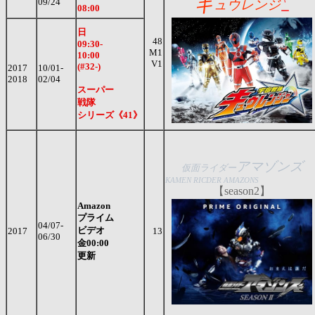
キ
09/24
ュウレンジ
08:00
ー
日
48
09:30-
M1
10:00
V1
(#32-)
2017
10/01-
2018
02/04
スーパー
戦隊
シリーズ《41》
アマゾンズ
仮面ライダー
KAMEN RICDER AMAZONS
【season2】
Amazon
プライム
04/07-
ビデオ
2017
13
06/30
金00:00
更新