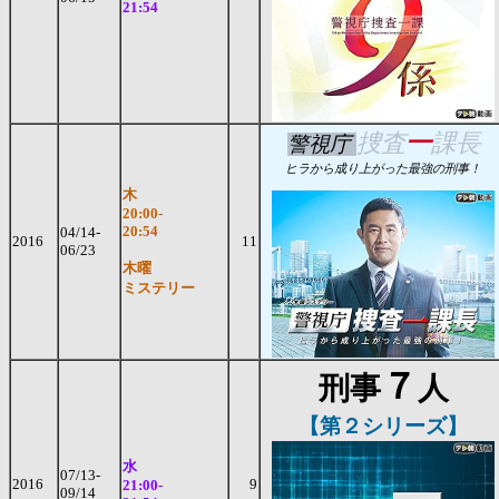
21:54
一
捜査
課長
警視庁
ヒラから成り上がった最強の刑事！
木
20:00-
20:54
04/14-
2016
11
06/23
木曜
ミステリー
７
刑事
人
【第２シリーズ】
水
07/13-
2016
9
21:00-
09/14