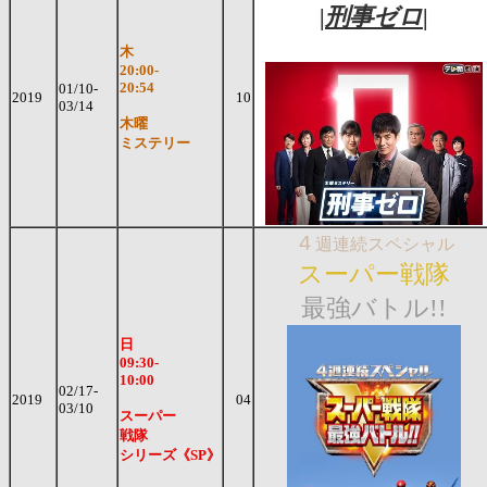
|
刑事ゼロ
|
木
20:00-
20:54
01/10-
2019
10
03/14
木曜
ミステリー
４
週連続スペシャル
スーパー戦隊
最強バトル!!
日
09:30-
10:00
02/17-
2019
04
03/10
スーパー
戦隊
シリーズ《SP》