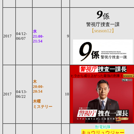
9
係
警視庁捜査一課
【season12】
水
04/12-
2017
9
21:00-
06/07
21:54
警視庁
捜査一課長
ヒラから成り上がった最強の刑事！
season
木
20:00-
20:54
04/13-
2017
10
06/22
木曜
ミステリー
獣電戦隊
キョウリュウジャー