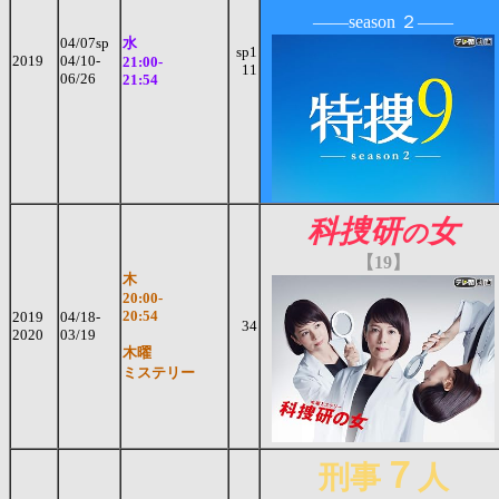
――season ２――
04/07sp
水
sp1
2019
04/10-
21:00-
11
06/26
21:54
科捜研
女
の
【19
】
木
20:00-
20:54
2019
04/18-
34
2020
03/19
木曜
ミステリー
７
刑事
人