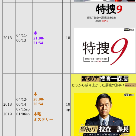
9
特捜
警視庁捜査一課特別捜査班
Tokuso
NINE
水
04/11-
2018
10
21:00-
06/13
21:54
警視庁
捜査一課長
ヒラから成り上がった最強の刑事！
season
木
20:00-
04/12-
20:54
2018
06/14
10
07/15sp
sp
2019
01/06sp
木曜
ミステリー