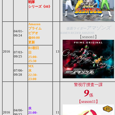
戦隊
シリーズ《40》
Amazon
アマゾンズ
プライム
仮面ライダー
04/01-
ビデオ
KAMEN RICDER AMAZONS
06/24
【season1】
金00:00
更新
BS朝日
2016
13
07/03-
日
09/25
25:00-
25:30
MX
07/06-
水
09/28
22:30-
23:00
警視庁
捜査一課
9
係
【season11】
水
04/06-
2016
11
21:00-
06/15