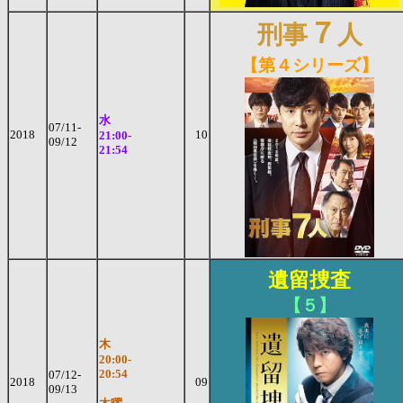
７
刑事
人
【第４シリーズ】
水
07/11-
2018
10
21:00-
09/12
21:54
遺留捜査
【５】
木
20:00-
20:54
07/12-
2018
09
09/13