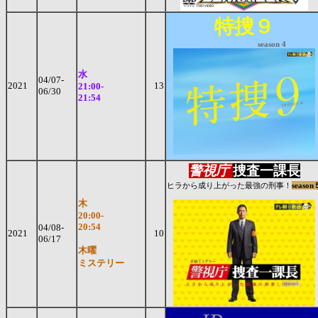
特捜９
season 4
水
04/07-
2021
13
21:00-
06/30
21:54
警視庁
捜査一課長
ヒラから成り上がった最強の刑事！
season
木
20:00-
20:54
04/08-
2021
10
06/17
木曜
ミステリー