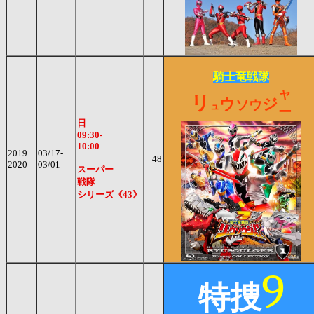
騎士竜戦隊
ャ
リ
ウ
ジ
ソウ
ュ
ー
日
09:30-
10:00
2019
03/17-
48
2020
03/01
スーパー
戦隊
シリーズ《43》
9
特捜