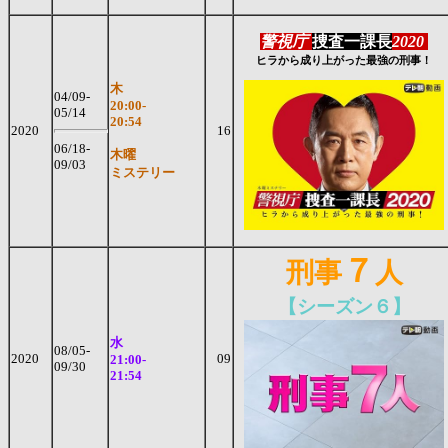
警視庁
捜査一課長
2020
ヒラから成り上がった最強の刑事！
木
04/09-
20:00-
05/14
20:54
2020
16
06/18-
木曜
09/03
ミステリー
７
刑事
人
【シーズン６】
水
08/05-
2020
09
21:00-
09/30
21:54