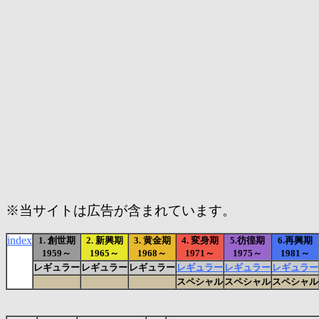
※当サイトは広告が含まれています。
index
1. 創世期
2. 新興期
3. 黄金期
4. 変身期
5.彷徨期
6.再興期
1959～
1965～
1968～
1971～
1975～
1981～
レギュラー
レギュラー
レギュラー
レギュラー
レギュラー
レギュラー
スペシャル
スペシャル
スペシャル