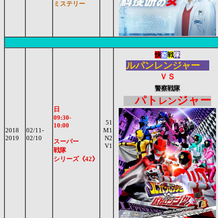
ミステリー
快
盗
戦
隊
ルパンレンジャー
ＶＳ
警察戦隊
パト
ジャー
レン
日
09:30-
51
10:00
2018
02/11-
M1
2019
02/10
N2
スーパー
V1
戦隊
シリーズ《42》