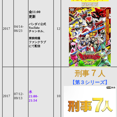
ブレイブ
金11:00
更新
バンダイ公式
04/14-
YouTube
2017
12
06/23
チャンネル、
東映特撮
ファンクラブ
にて配信
７
刑事
人
【第３シリーズ】
水
07/12-
2017
10
21:00-
09/13
21:54