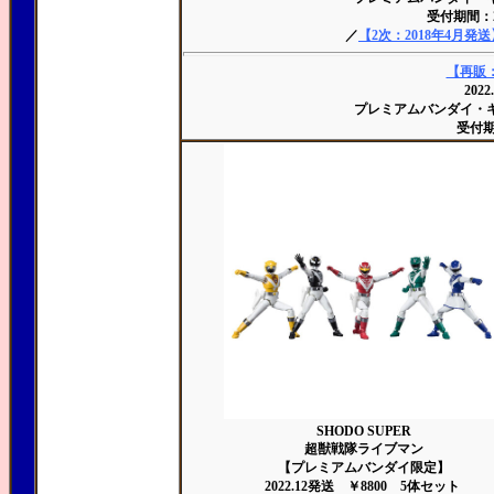
受付期間：201
／
【2次：2018年4月発送
【再販：
202
プレミアムバンダイ・
受付期間
SHODO SUPER
超獣戦隊ライブマン
【プレミアムバンダイ限定】
2022.12発送 ￥8800 5体セット