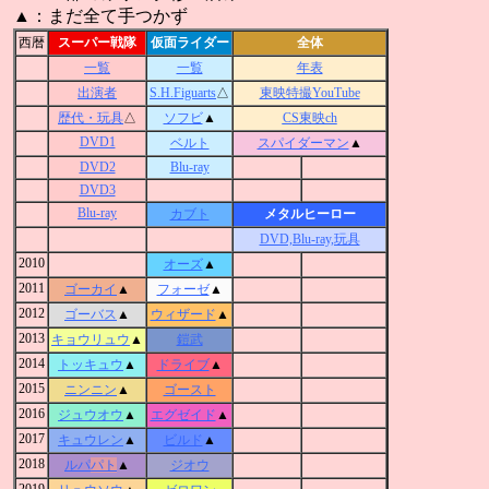
▲：まだ全て手つかず
西暦
スーパー戦隊
仮面ライダー
全体
一覧
一覧
年表
出演者
S.H.Figuarts
△
東映特撮YouTube
歴代・玩具
△
ソフビ
▲
CS東映ch
DVD1
ベルト
スパイダーマン
▲
DVD2
Blu-ray
DVD3
Blu-ray
カブト
メタルヒーロー
DVD,Blu-ray,玩具
2010
オーズ
▲
2011
ゴーカイ
▲
フォーゼ
▲
2012
ゴーバス
▲
ウィザード
▲
2013
キョウリュウ
▲
鎧武
2014
トッキュウ
▲
ドライブ
▲
2015
ニンニン
▲
ゴースト
2016
ジュウオウ
▲
エグゼイド
▲
2017
キュウレン
▲
ビルド
▲
2018
ルパ
パト
▲
ジオウ