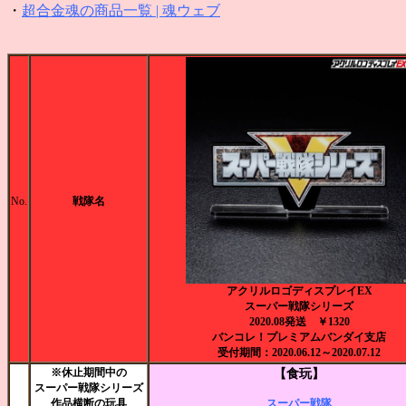
・
超合金魂の商品一覧 | 魂ウェブ
No.
戦隊名
アクリルロゴディスプレイEX
スーパー戦隊シリーズ
2020.08発送 ￥1320
バンコレ！プレミアムバンダイ支店
受付期間：2020.06.12～2020.07.12
※休止期間中の
【食玩】
スーパー戦隊シリーズ
作品横断の玩具
スーパー戦隊