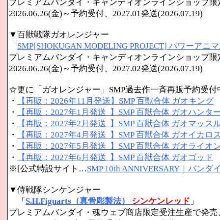
プレミアムバンダイ・キャンディオンラインショップ限
2026.06.26(金)～
予約受付、2027.01発送(2026.07.19)
▼百獣戦隊ガオレンジャー
「
SMP[SHOKUGAN MODELING PROJECT] パワ
プレミアムバンダイ・キャンディオンラインショップ限
2026.06.26(金)～
予約受付、2027.02発送(2026.07.19)
☆更に「ガオレンジャー」SMP過去作一斉再販予約受付
・
【再販：2026年11月発送】SMP 百獣合体 ガオキング
・
【再販：2027年1月発送 】SMP 百獣合体 ガオハンタ
・
【再販：2027年2月発送 】SMP 百獣合体 ガオマッ
・
【再販：2027年4月発送 】SMP 百獣合体 ガオイカロ
・
【再販：2027年5月発送 】SMP 百獣合体 ガオライ
・
【再販：2027年6月発送 】SMP 百獣合体 ガオゴッド
※[公式特設サイト…
SMP 10th ANNIVERSARY｜
▼侍戦隊シンケンジャー
「
S.H.Figuarts（真骨彫製法）
シンケンレッド
」
プレミアムバンダイ・魂ウェブ商店限定受注生産で発売