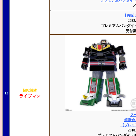
プレミアムバンダイ
【再販：
202
プレミアムバンダイ
受付期間
超獣戦隊
12
ライブマン
ス
超獣合
【プレミ
201
プレミアムバンダイ・