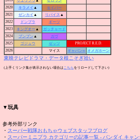
2019
リュウソウ
▲
ゼロワン
2020
キラメイ
▲
セイバー
2021
ゼンカイ
▲
リバイス
▲
2022
ドンブラ
ギーツ
2023
キングオー
▲
ガッチャード
2024
ブンブン
▲
ガヴ
2025
PROJECT R.E.D.
ゴジュウ
ゼッツ
2026
マイス
ギャバン∞
オメガホーン
東映テレビドラマ・データ根こそぎ拾い
(上手くリンク集が表示されない場合は
こちら
をリロードして下さい)
▼玩具
参考外部リンク
・
スーパー戦隊おもちゃウェブスタッフブログ
・
スーパーミニプラ カテゴリーの記事一覧 - バンダイ キャンデ