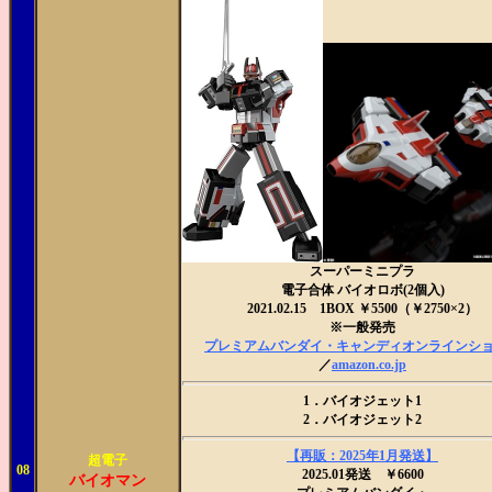
スーパーミニプラ
電子合体 バイオロボ(2個入)
2021.02.15 1BOX ￥5500（￥2750×2）
※一般発売
プレミアムバンダイ・キャンディオンラインシ
／
amazon.co.jp
1．バイオジェット1
2．バイオジェット2
【再販：2025年1月発送】
超電子
08
2025.01発送 ￥6600
バイオマン