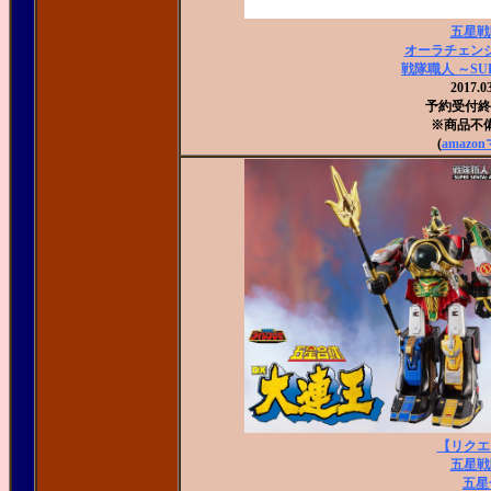
五星戦
オーラチェン
戦隊職人 ～SUPE
2017.
予約受付終了：
※商品不
(
amaz
【リクエ
五星戦
五星