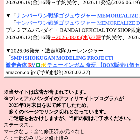
2026.06.19(金)16時～
予約受付、2026.11発送(2026.06.19)
▼「
ナンバーワン戦隊ゴジュウジャー MEMOREALIZE 
「
ナンバーワン戦隊ゴジュウジャー MEMOREALIZE DA
プレミアムバンダイ・ BANDAI OFFICIAL TOY SH
2026.06.12(金)16時
～2026.08.05(水)23時
予約受付、2026.12
▼2026.06発売・激走戦隊カーレンジャー
「
SMP [SHOKUGAN MODELING PROJECT]
激走合体
R
V
ロ
ボ
チューインガム 食玩 【BOX販売/1個
amazon.co.jpで予約開始(2026.02.27)
※当サイトは広告が含まれています。
※プレミアムバンダイのアフィリエイトプログラムが
2025年3月末日を以て終了したため、
多くのページでリンク切れとなっています。
ご迷惑をおかけしますが、当面の間はご了承ください。
ステータス…
マークなし：全て修正済み/元々なし
△：一部のみリンク修正済み