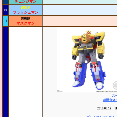
チェンジマン
超新星
10
フラッシュマン
光戦隊
11
マスクマン
ス
超獣合体
2018.03.19