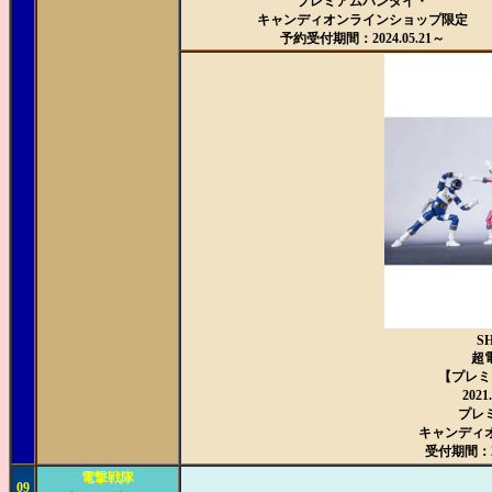
プレミアムバンダイ・
キャンディオンラインショップ限定
予約受付期間：2024.05.21～
S
超
【プレミ
202
プレ
キャンディ
受付期間：202
電撃戦隊
09