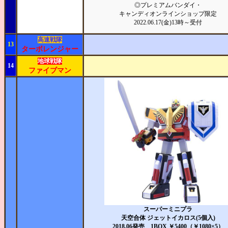
◎プレミアムバンダイ・
キャンディオンラインショップ限定
2022.06.17(金)13時～受付
高速戦隊
13
ターボレンジャー
地球戦隊
14
ファイブマン
スーパーミニプラ
天空合体 ジェットイカロス(5個入)
2018.06発売 1BOX ￥5400（￥1080×5）