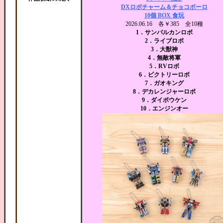
DXロボチャーム＆チョコボーロ
10個 BOX 食玩
2026.06.16 各￥385 全10種
1．サンバルカンロボ
2．ライブロボ
3．大獣神
4．無敵将軍
5．RVロボ
6．ビクトリーロボ
7．ガオキング
8．デカレンジャーロボ
9．ダイボウケン
10．エンジンオー