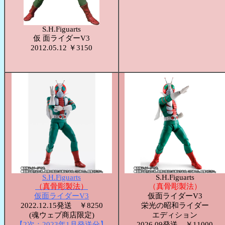
S.H.Figuarts
仮 面ライダーV3
2012.05.12 ￥3150
S.H.Figuarts
S.H.Figuarts
（真骨彫製法）
（真骨彫製法）
仮面ライダーV3
仮面ライダーV3
2022.12.15発送 ￥8250
栄光の昭和ライダー
(魂ウェブ商店限定)
エディション
【2次：2023年1月発送分】
2026.09発送 ￥11000