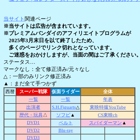
当サイト
関連ページ
※当サイトは広告が含まれています。
※プレミアムバンダイのアフィリエイトプログラムが
2025年3月末日を以て終了したため、
多くのページでリンク切れとなっています。
ご迷惑をおかけしますが、当面の間はご了承ください
ステータス…
マークなし：全て修正済み/元々なし
△：一部のみリンク修正済み
▲：まだ全て手つかず
西暦
スーパー戦隊
仮面ライダー
全体
一覧
一覧
年表
出演者
S.H.Figuarts
△
東映特撮YouTube
歴代・玩具
△
ソフビ
▲
CS東映ch
DVD1
ベルト
スパイダーマン
▲
DVD2
Blu-ray
DVD3