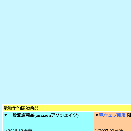
最新予約開始商品
▼一般流通商品
(amazonアソシエイツ)
▼
魂ウェブ商店
限
▽2026.12発売
▽2027.03発送