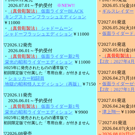
2026.07.01～予約受付
※NEW!!
2026.05.15(
・
（真骨彫製法）
仮面ライダーBLACK
・
ギルスレイダー
キングストーンフラッシュエディション
▽2027.01発送
￥11000
2026.05.26(
・
（真骨彫製法）
シャドームーン
・
仮面ライダード
シャドーフラッシュエディション
￥11000
▽2027.01発送
▽2026.12発売
2026.05.01(
2026.06.01～予約受付
・
（真骨彫製法）
・
（真骨彫製法）
仮面ライダー新2号
【2次：2027年4
栄光の昭和ライダーエディション
￥11000
※025年に発売されたものの通常版で
▽2027.01発送
初回限定版で付属した「専用台座」が付きません
2026.04.27(
・
ショッカー戦闘員
・
仮面ライダーゼ
地獄の昭和怪人エディション（再販）
￥7150
【2次：2027年1
▽2026.11発売
▽2027.01発送
2026.06.01～予約受付
2026.04.24(
・
（真骨彫製法）
仮面ライダー新1号
・
津上翔一
￥1100
栄光の昭和ライダーエディション
￥9900
※025年に発売されたものの通常版で
▽2027.01発送
初回限定版で付属した「専用台座」が付きません
2026.04.07(火)
▽2026.08発売
～2026.08.02(日)