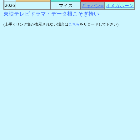
2026
マイス
ギャバン∞
オメガホーン
東映テレビドラマ・データ根こそぎ拾い
(上手くリンク集が表示されない場合は
こちら
をリロードして下さい)