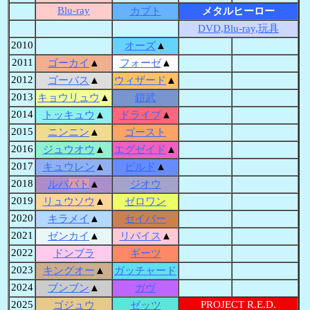
Blu-ray
カブト
メタルヒーロー
DVD,Blu-ray,玩具
2010
オーズ
▲
2011
ゴーカイ
▲
フォーゼ
▲
2012
ゴーバス
▲
ウィザード
▲
2013
キョウリュウ
▲
鎧武
2014
トッキュウ
▲
ドライブ
▲
2015
ニンニン
▲
ゴースト
2016
ジュウオウ
▲
エグゼイド
▲
2017
キュウレン
▲
ビルド
▲
2018
ルパ
パト
▲
ジオウ
2019
リュウソウ
▲
ゼロワン
2020
キラメイ
▲
セイバー
2021
ゼンカイ
▲
リバイス
▲
2022
ドンブラ
ギーツ
2023
キングオー
▲
ガッチャード
2024
ブンブン
▲
ガヴ
2025
PROJECT R.E.D.
ゴジュウ
ゼッツ