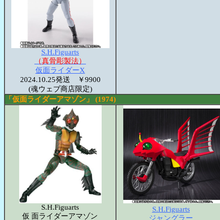
S.H.Figuarts
（真骨彫製法）
仮面ライダーX
2024.10.25発送 ￥9900
(魂ウェブ商店限定)
「仮面ライダーアマゾン」 (1974)
S.H.Figuarts
S.H.Figuarts
仮 面ライダーアマゾン
ジャングラー