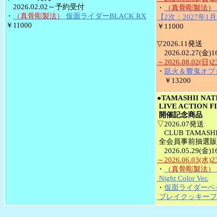
2026.02.02～予約受付
・
（真骨彫製法）
・
（真骨彫製法）
仮面ライダーBLACK RX
【2次：2027年1
￥11000
￥11000
▽2026.11発送
2026.02.27(金)
～2026.08.02(日)
・
凱火＆響鬼オプ
￥13200
●TAMASHII NAT
LIVE ACTION F
開催記念商品
▽2026.07発送
CLUB TAMASHI
全会員事前抽選販
2026.05.29(金)
～2026.06.03(水)
・
（真骨彫製法）
Night Color Ver.
￥
・
仮面ライダーベ
ブレイクッキーフ